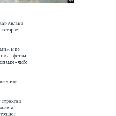
вар Авлаки
 которое
ми», и по
ания – фетвы.
ловами «либо
ивым или
теракта в
молета,
стоящее