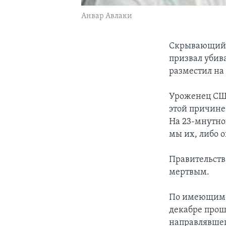
Анвар Авлаки
Скрывающийс
призвал убив
разместил на
Уроженец США
этой причине 
На 23-мнутно
мы их, либо о
Правительств
мертвым.
По имеющимся
декабре прошл
направлявшег