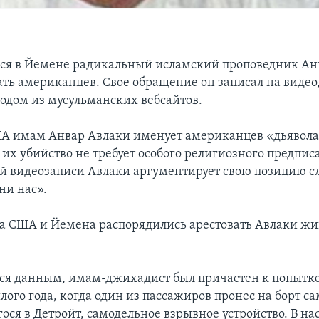
я в Йемене радикальный исламский проповедник Ан
ать американцев. Свое обращение он записал на видео,
 одом из мусульманских вебсайтов.
 имам Анвар Авлаки именует американцев «дьявола
их убийство не требует особого религиозного предпис
й видеозаписи Авлаки аргументирует свою позицию с
ни нас».
а США и Йемена распорядились арестовать Авлаки ж
 данным, имам-джихадист был причастен к попытке 
ого года, когда один из пассажиров пронес на борт са
ося в Детройт, самодельное взрывное устройство. В на