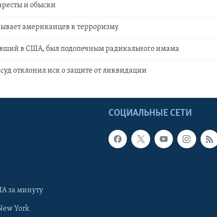
аресты и обыски
зывает американцев к терроризму
евший в США, был подопечным радикального имама
уд отклонил иск о защите от ликвидации
Ы
СОЦИАЛЬНЫЕ СЕТИ
А за минуту
New York