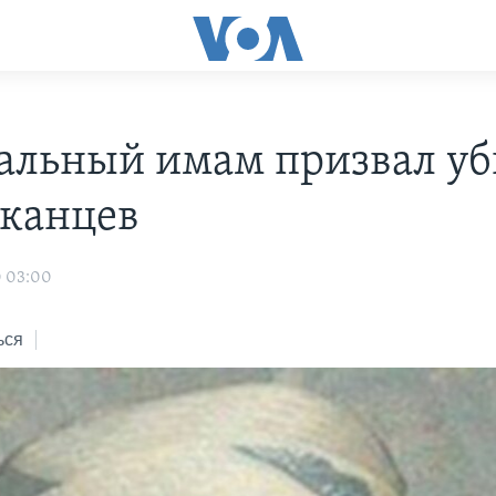
альный имам призвал уб
канцев
0 03:00
ься