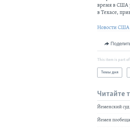
время в США 
в Техасе, при
Новости США 
Поделит
This item is part of
Темы дня
Читайте 
Йеменский суд 
Йемен пообещал