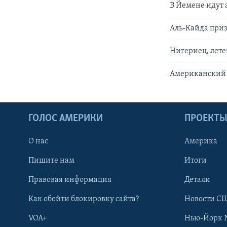
В Йемене идут 
Аль-Кайда при
Нигериец, лет
Американский с
ГОЛОС АМЕРИКИ
ПРОЕКТ
О нас
Америка
Пишите нам
Итоги
Правовая информация
Детали
Как обойти блокировку сайта?
Новости СШ
VOA+
Нью-Йорк 