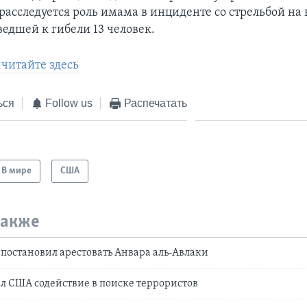
расследуется роль имама в инциденте со стрельбой на 
ведшей к гибели 13 человек.
читайте здесь
ься
Follow us
Распечатать
В мире
США
также
постановил арестовать Анвара аль-Авлаки
 США содействие в поиске террористов