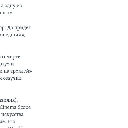
ал одну из
инсом.
ор: Да придет
машедший»,
го смерти
рту» и
и на троллей»
н озвучил
азилия).
Cinema Scope
 искусства
е. Его