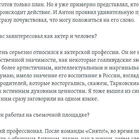
готов только план. Но я уже примерно представлял, кто
происходит действие. И Антон проявил удивительную 
сразу почувствовал, что могу положиться на его слово.
ас заинтересовал как актер и человек?
нь серьезно относился к актерской профессии. Он не 
бственной значимости, как некоторые голливудские зв
 более артистичным, интеллектуальным и маргинал
умаю, имело значение его воспитание в России, взгляд
родителей, которые восторгались, скажем, Тарковски
к истинным духовным ценностям. Я тоже вышел из с
 ним сразу заговорили на одном языке.
н работал на съемочной площадке?
й профессионал. После команды «Снято!», во время п