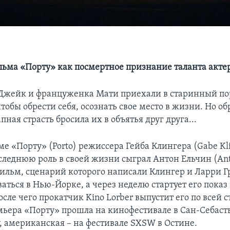
ьма «Порту» как посмертное признание таланта акте
Джейк и француженка Мати приехали в старинный по
чтобы обрести себя, осознать свое место в жизни. Но о
пная страсть бросила их в объятья друг друга...
е «Порту» (Porto) режиссера Гейба Клингера (Gabe Kli
следнюю роль в своей жизни сыграл Антон Ельчин (Anto
фильм, сценарий которого написали Клингер и Ларри Гр
ться в Нью-Йорке, а через неделю стартует его показ 
сле чего прокатчик Kino Lorber выпустит его по всей с
ьера «Порту» прошла на кинофестивале в Сан-Себаст
, американская – на фестивале SXSW в Остине.