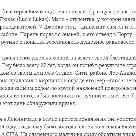
бовь героя Ельчина Джейка играет французская актр
юкас (Lucie Lukas). Мати – студентка, у которой завяз
реподавателей. У Джейка отец – дипломат, сам он и ег
сабоне. Парень порвал с семьей, и его отъезд в Порту 
рутине и попытка восстановить душевное равновесие
 трагически ушел из жизни на взлете своей блестяще
Ему было всего 27 лет, когда он погиб в результате ст
дом со своим домом в Студио-Сити, районе Лос-Андже
она придавил к кирпичной ограде его Jeep Grand Chero
оехал задним ходом по крутой наклонной поверхности
ышел из него, забыв поставить на ручной тормоз. Его 
в этот день обнаружили друзья.
я в Ленинграде в семье профессиональных фигуристов
89 году, когда ему было полгода, еврейская семья Ель
 в США. На одаренного мальчика сразу обратили вним