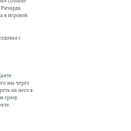
а» (Double
 Ричарда
а в игровой
едовал с
Данте
ого мы через
еть на него в
м сразу
екте.