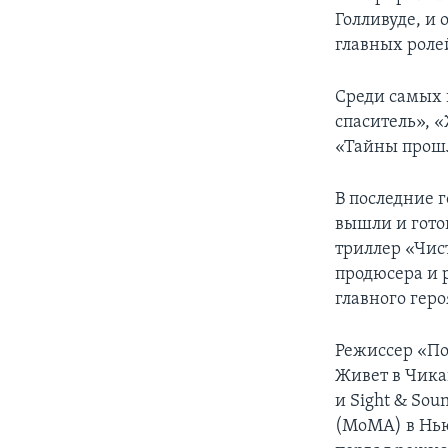
Голливуде, и 
главных роле
Среди самых 
спаситель», 
«Тайны прошл
В последние г
вышли и гото
триллер «Чис
продюсера и 
главного гер
Режиссер «По
Живет в Чика
и Sight & So
(MoMA) в Нью