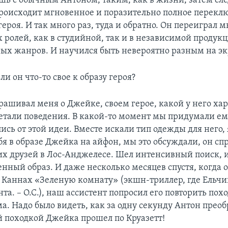
шь с обычным Антоном, таким, как в жизни, затем сл
происходит мгновенное и поразительно полное перекл
героя. И так много раз, туда и обратно. Он переиграл 
 ролей, как в студийной, так и в независимой продукц
ых жанров. И научился быть невероятно разным на эк
ли он что-то свое к образу героя?
ашивал меня о Джейке, своем герое, какой у него хар
етали поведения. В какой-то момент мы придумали ем
ись от этой идеи. Вместе искали тип одежды для него,
бя в образе Джейка на айфон, мы это обсуждали, он с
их друзей в Лос-Анджелесе. Шел интенсивный поиск, и
нный образ. И даже несколько месяцев спустя, когда 
в Каннах «Зеленую комнату» (экшн-триллер, где Ельчи
а. – О.С.), наш ассистент попросил его повторить похо
а. Надо было видеть, как за одну секунду Антон преоб
 походкой Джейка прошел по Круазетт!