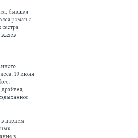
иса, бывшая
ался роман с
о сестра
– вызов
.
й
ранного
леса. 19 июня
kee.
 драйвея,
бездыханное
 в парном
чиных
ание в