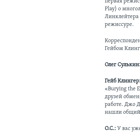
первая режис
Play) о мног
Линклейтера 
режиссуре.
Корреспонден
Гейбом Клинг
Олег Сулькин
Гейб Клингер
«Burying the 
друзей обмен
работе. Джо Д
нашли общий 
О.С.:
У вас уж