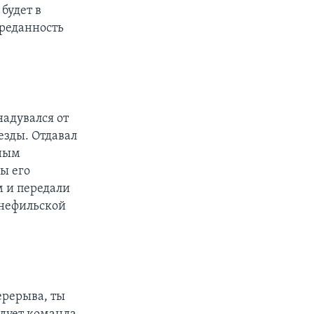
 будет в
преданность
надувался от
езды. Отдавал
ьным
ы его
м и передали
инефильской
ерерыва, ты