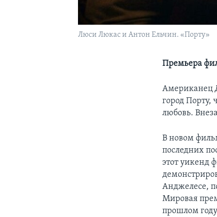
Люси Люкас и Антон Ельчин. «Порту»
Премьера фил
Американец 
город Порту, 
любовь. Внеза
В новом фильм
последних по
этот уикенд 
демонстрирова
Анджелесе, по
Мировая прем
прошлом году