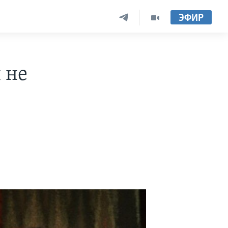
ЭФИР
 не