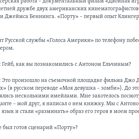
серская работа – документальный фильм «Двойная игр
олетней дружбе двух американских кинематографистов
и Джеймса Беннинга. «Порту» – первый опыт Клингер
т Русской службы «Голоса Америки» по телефону побес
ером.
:
Гейб, как вы познакомились с Антоном Ельчиным?
:
Это произошло на съемочной площадке фильма Джо 
Ex» (в русском переводе «Моя девушка – зомби»). До эт
ялись несколькими имейлами. Мне захотелось посмотр
анте – мой друг, я написал о нем книжку. Мы с Антоно
язык и стали «разминать» образ его героя в моем про
е был готов сценарий «Порту»?