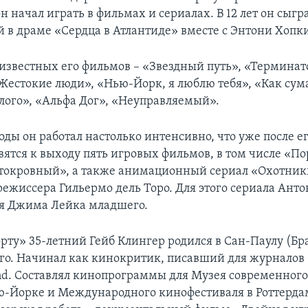
он начал играть в фильмах и сериалах. В 12 лет он сыгр
й в драме «Сердца в Атлантиде» вместе с Энтони Хопк
известных его фильмов – «Звездный путь», «Терминат
«Жестокие люди», «Нью-Йорк, я люблю тебя», «Как су
ого», «Альфа Дог», «Неуправляемый».
оды он работал настолько интенсивно, что уже после е
вятся к выходу пять игровых фильмов, в том числе «По
токровный», а также анимационный сериал «Охотник
режиссера Гильермо дель Торо. Для этого сериала Анто
оя Джима Лейка младшего.
рту» 35-летний Гейб Клингер родился в Сан-Паулу (Бр
го. Начинал как кинокритик, писавший для журналов 
und. Составлял кинопрограммы для Музея современного
-Йорке и Международного кинофестиваля в Роттердам