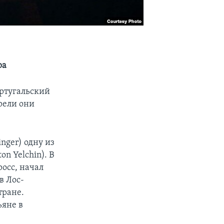
ра
ртугальский
брели они
nger) одну из
n Yelchin). В
осс, начал
в Лос-
тране.
ьяне в