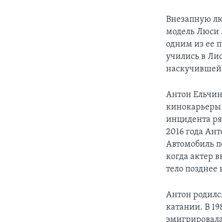
Внезапную лю
модель Люси Л
одним из ее п
учились в Лис
наскучившей 
Антон Ельчин
кинокарьеры. 
инцидента ря
2016 года Ант
Автомобиль п
когда актер в
тело позднее 
Антон родилс
катании. В 19
эмигрировала