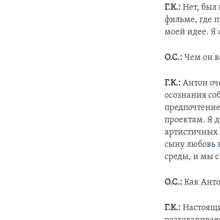
Г.К.:
Нет, был 
фильме, где 
моей идее. Я 
О.С.:
Чем он в
Г.К.:
Антон оче
осознания со
предпочтение
проектам. Я д
артистичных 
сыну любовь 
среды, и мы с
О.С.:
Как Анто
Г.К.:
Настоящи