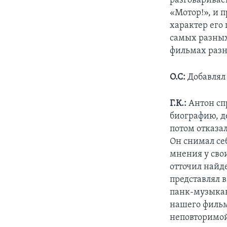
разговаривае
«Мотор!», и 
характер его 
самых разных
фильмах разн
О.С:
Добавлял 
Г.К.:
Антон спр
биографию, д
потом отказал
Он снимал се
мнения у сво
отточил найде
представлял 
панк-музыкант
нашего фильм
неповторимой