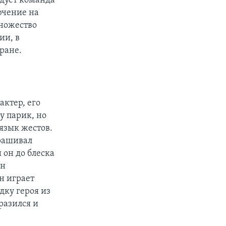
едует команда
ючение на
множество
ии, в
ране.
актер, его
у парик, но
 язык жестов.
прашивал
 он до блеска
он
н играет
дку героя из
разился и