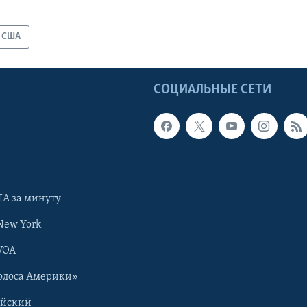
США
Ы
СОЦИАЛЬНЫЕ СЕТИ
А за минуту
New York
VOA
олоса Америки»
ийский