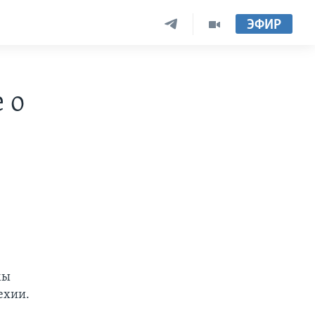
ЭФИР
 о
мы
ехии.