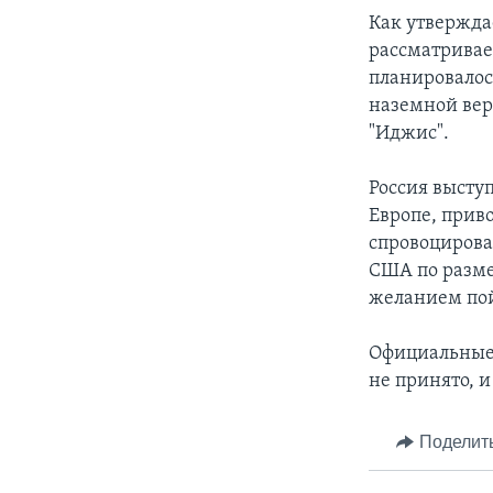
Как утвержда
рассматривае
планировалось
наземной вер
"Иджис".
Россия высту
Европе, приво
спровоцирова
США по разме
желанием пой
Официальные 
не принято, 
Поделит