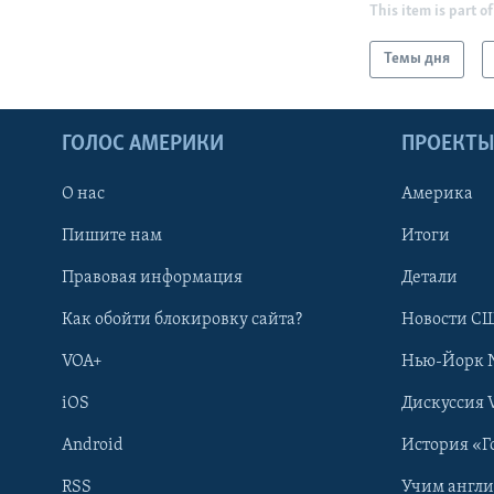
This item is part of
Темы дня
ГОЛОС АМЕРИКИ
ПРОЕКТ
О нас
Америка
Пишите нам
Итоги
Правовая информация
Детали
Как обойти блокировку сайта?
Новости СШ
VOA+
Нью-Йорк 
iOS
Дискуссия 
Android
История «Г
RSS
Учим англ