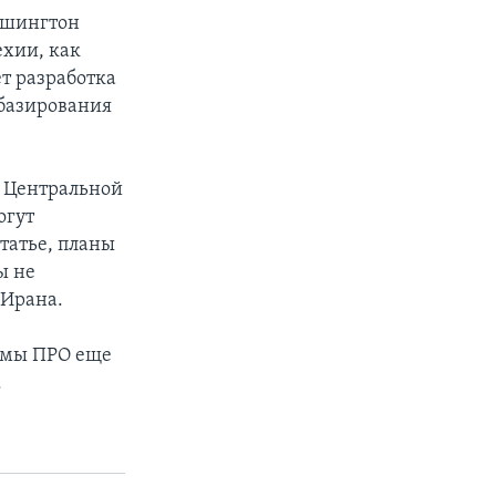
Вашингтон
ехии, как
ет разработка
базирования
в Центральной
огут
татье, планы
ы не
 Ирана.
емы ПРО еще
.