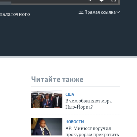
Прямая ссылка
палаточного
EMBED
Читайте также
США
В чем обвиняют мэра
Нью-Йорка?
НОВОСТИ
АР: Минюст поручил
прокурорам прекратить