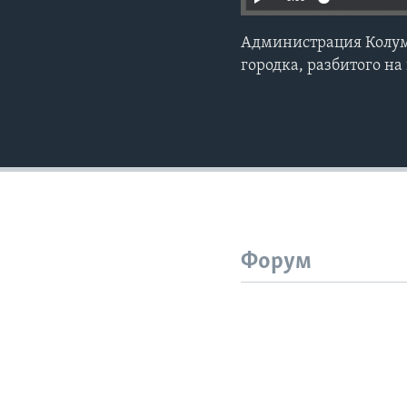
Администрация Колумб
городка, разбитого н
Форум