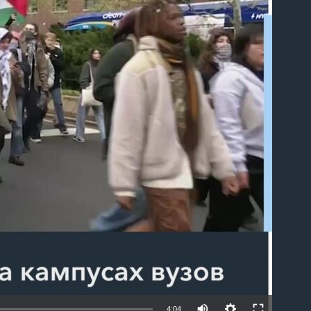
able
4:04