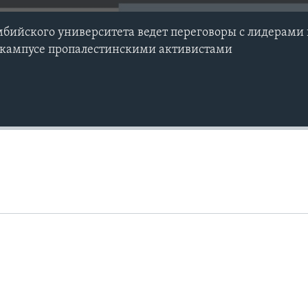
ийского университета ведет переговоры с лидерами 
а кампусе пропалестинскими активистами