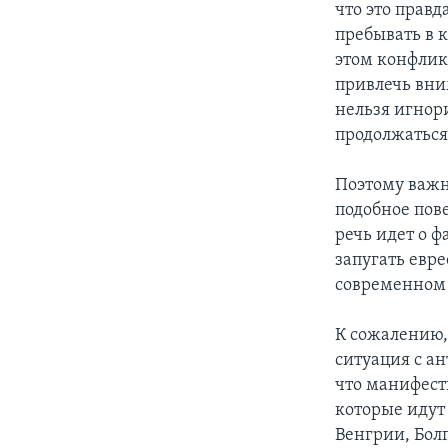
что это правд
пребывать в 
этом конфликт
привлечь вним
нельзя игнори
продолжаться
Поэтому важно
подобное пов
речь идет о ф
запугать евре
современном
К сожалению,
ситуация с а
что манифес
которые идут 
Венгрии, Болг