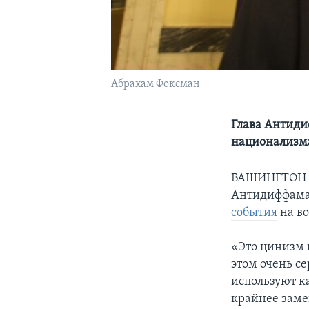
Абрахам Фоксман
Глава Антиди
национализма
ВАШИНГТОН
Антидиффама
события
на в
«Это цинизм 
этом очень с
используют ка
крайнее замеш