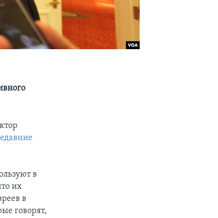
ивного
ктор
едавние
ользуют в
что их
вреев в
рые говорят,