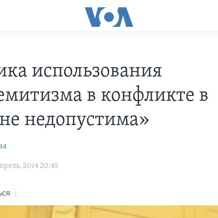
ика использования
емитизма в конфликте в
не недопустима»
ая
рель, 2014 20:45
ься