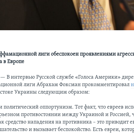
ффамационной лиги обеспокоен проявлениями агресс
 в Европе
 —
В интервью Русской службе «Голоса Америки» дире
ционной лиги Абрахам Фоксман прокомментировал
н
остоке Украины следующим образом:
и политический оппортунизм. Тот факт, что евреев исп
ерьезном противостоянии между Украиной и Россией, 
к средство нападения на противника – это приводит е
ательство и вызывает беспокойство. Есть евреи, кото