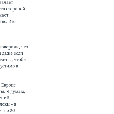
значает
ся стороной в
чает
тво. Это
т
говорили, что
И даже если
зуется, чтобы
пустимо в
 Европе
ы. Я думаю,
ений,
локи – в
ут по 20