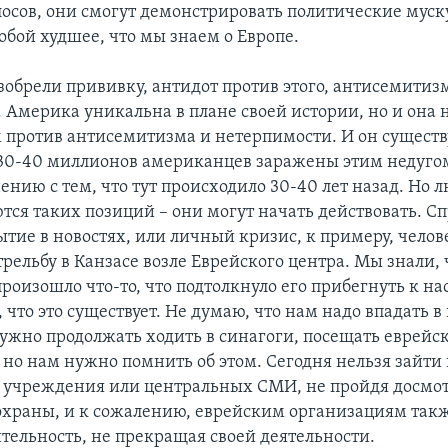
лосов, они смогут демонстрировать политические муск
обой худшее, что мы знаем о Европе.
зобрели прививку, антидот против этого, антисемити
 Америка уникальна в плане своей истории, но и она 
против антисемитизма и нетерпимости. И он существ
 30-40 миллионов американцев заражены этим недугом
ению с тем, что тут происходило 30-40 лет назад. Но 
ся таких позиций – они могут начать действовать. С
тие в новостях, или личный кризис, к примеру, челов
ельбу в Канзасе возле Еврейского центра. Мы знали, ч
роизошло что-то, что подтолкнуло его прибегнуть к на
 что это существует. Не думаю, что нам надо впадать в
ужно продолжать ходить в синагоги, посещать еврейс
 но нам нужно помнить об этом. Сегодня нельзя зайти 
 учреждения или центральных СМИ, не пройдя досмо
охраны, и к сожалению, еврейским организациям так
ительность, не прекращая своей деятельности.