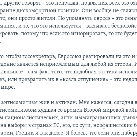
а, другие говорят – это неправда, но для них всех это о
крайне дискомфортной позиции. Они вообще не являют
е, они просто жители. Но упомянуть евреев – это озна
ание, и то, что это используется – вызывает беспокойс
ровать, потому что если это игнорировать, то это буде
.
, чтобы госсекретарь, Евросоюз реагировали на это и 
едение является неприемлемым для любой из сторон. 
альшивке – сам факт того, что подобная тактика исполь
ев, или превратить их в «козла отпущения» – это недо
 мире.
 антисемитизм жив и активен. Мне кажется, сегодня в
нтисемитизмом худшая со времен Второй мировой войн
ты националистических, анти-иммиграционных движ
на выборы в странах ЕС, это, по сути, неофашистские б
арии, Греции и так далее. Я боюсь, что если они набер