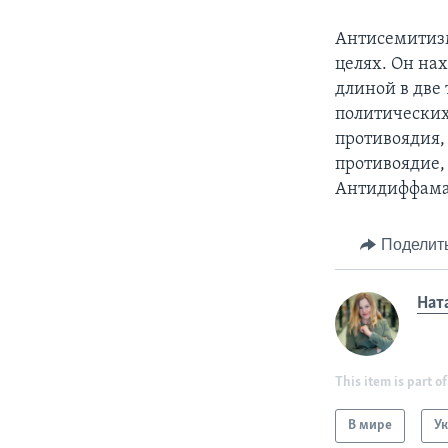
Антисемитизм
целях. Он нах
длиной в две 
политических
противоядия,
противоядие,
Антидиффамац
Поделит
Нат
This item is part of
В мире
У