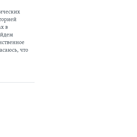
мических
сторией
ах в
айдем
нственное
асаюсь, что