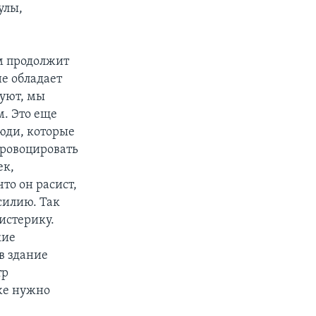
улы,
зм продолжит
не обладает
уют, мы
. Это еще
люди, которые
провоцировать
ек,
то он расист,
силию. Так
 истерику.
кие
в здание
тр
же нужно