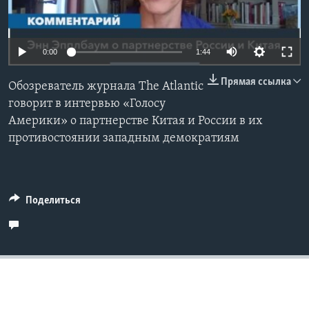
Learning English
0:00
1:44
СОЦИАЛЬНЫЕ СЕТИ
Прямая ссылка
Обозреватель журнала The Atlantic
говорит в интервью «Голосу
Америки» о партнерстве Китая и России в их
Языки
противостоянии западным демократиям
Поделиться