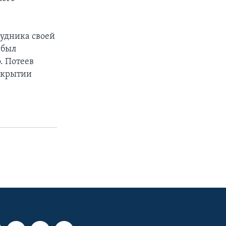
рудника своей
 был
. Потеев
аскрытии