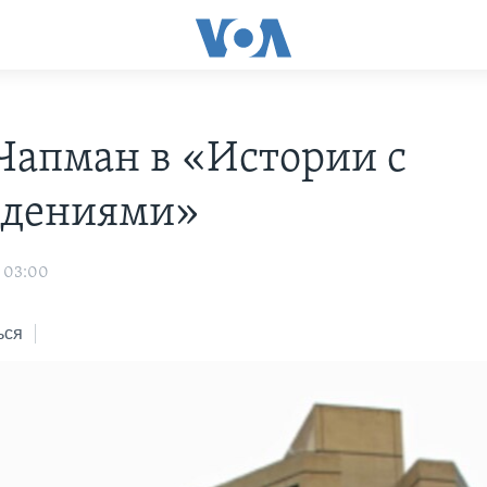
Чапман в «Истории с
идениями»
1 03:00
ься