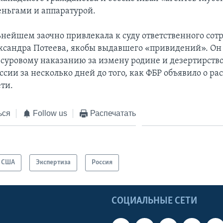
еньгами и аппаратурой.
ьнейшем заочно привлекала к суду ответственного сот
ксандра Потеева, якобы выдавшего «привидений». Он
 суровому наказанию за измену родине и дезертирство
ссии за несколько дней до того, как ФБР объявило о р
ти.
ься
Follow us
Распечатать
США
Экспертиза
Россия
Ы
СОЦИАЛЬНЫЕ СЕТИ