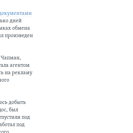
 документами
лько дней
амках обмена
ыл произведен
 Чапман,
тала агентом
сь на рекламу
ного
ось добыть
ос, был
отпустили под
аботал под
кого