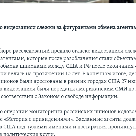
о видеозаписи слежки за фигурантами обмена агент
бюро расследований предало огласке видеозаписи сле
агентами, которые после разоблачения стали объекта
 обмена шпионами между США и РФ после окончания 
и велись на протяжении 10 лет. В конечном итоге, де
пионов были арестованы в разных городах США 27 июн
к видеозаписи были переданы американским СМИ по
 соответствии с Законом о свободе информации.
о операции мониторинга российских шпионов кодово
 «История с привидениями». Засланные агенты дол
 в США под чужими именами и постараться проникнут
 политические круги.