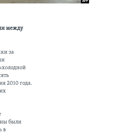
ами между
жки за
ми
«холодной
сять
я 2010 года.
 их
е
жны были
ь в