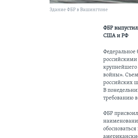
Здание ФБР в Вашингтоне
ФБР выпустил
США и РФ
Федеральное 
российскими 
крупнейшего
войны». Съемк
российских ш
В понедельни
требованию в
ФБР присвоил
наименование
обосноваться
американские