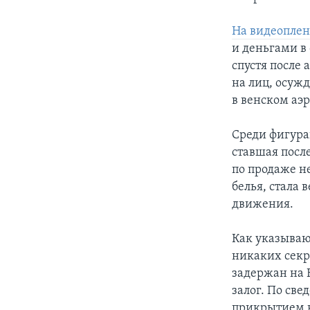
На видеоплен
и деньгами в
спустя после
на лиц, осуж
в венском аэр
Среди фигура
ставшая посл
по продаже н
белья, стала
движения.
Как указываю
никаких секр
задержан на К
залог. По св
прикрытием к