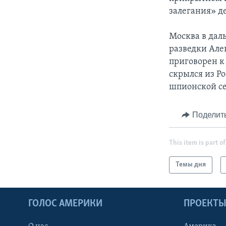
залегания» д
Москва в дал
разведки Але
приговорен к
скрылся из Ро
шпионской се
Поделит
This item is part of
Темы дня
ГОЛОС АМЕРИКИ
ПРОЕКТ