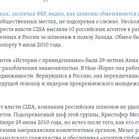
ках, заснятых ФБР, видно, как шпионы обмениваются
 общественных местах, не подозревая о слежке. Неско
 ареста власти США выслали 10 российских агентов в р
денных в России за шпионаж в пользу Запада. Обмен б
опорту 9 июля 2010 года.
нтов «Истории с привидениями» была 29-летняя Анна
е разоблачения знаменитостью. В Нью-Йорке она рабо
едвижимости. Вернувшись в Россию, она переключила
 ведущей телешоу и лидером прокремлевского молодеж
т власти США, компании российских шпионов не удал
етов. Подозреваемый шеф этой группы, Кристофер Мец
ипре 29 июня 2010 года, но исчез после того, как его 
едениям американских компетентных органов, Мецос р
анадского гражданства и обеспечивал «агентов глубо