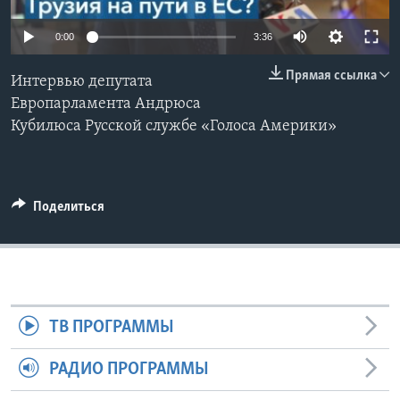
Learning English
0:00
3:36
Прямая ссылка
СОЦИАЛЬНЫЕ СЕТИ
Интервью депутата
Европарламента Андрюса
Кубилюса Русской службе «Голоса Америки»
Языки
Поделиться
ТВ ПРОГРАММЫ
РАДИО ПРОГРАММЫ