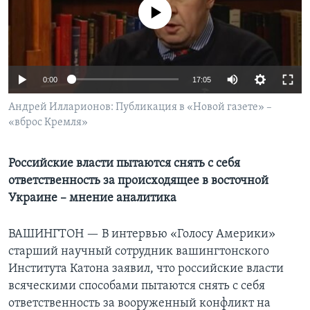
No media source currently available
Learning English
СОЦИАЛЬНЫЕ СЕТИ
0:00
17:05
Андрей Илларионов: Публикация в «Новой газете» –
«вброс Кремля»
Языки
Российские власти пытаются снять с себя
ответственность за происходящее в восточной
Украине – мнение аналитика
ВАШИНГТОН —
В интервью «Голосу Америки»
старший научный сотрудник вашингтонского
Института Катона заявил, что российские власти
всяческими способами пытаются снять с себя
ответственность за вооруженный конфликт на