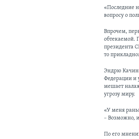
«Последние н
вопросу о по
Впрочем, пер
обтекаемой. 
президента С
то прикладно
Эндрю Качинс
Федерации и 
мешает налаж
угрозу миру.
«У меня рань
– Возможно, и
По его мнению