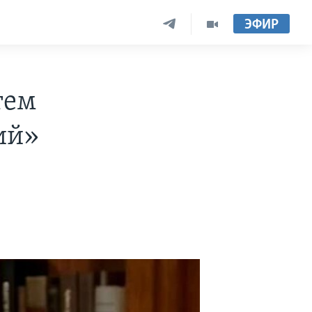
ЭФИР
тем
ий»