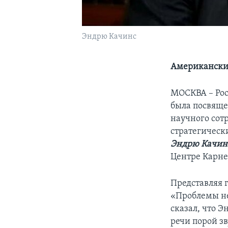
Эндрю Качинс
Американский
МОСКВА – Рос
была посвяще
научного сот
стратегическ
Эндрю Качин
Центре Карне
Представляя 
«Проблемы н
сказал, что 
речи порой з