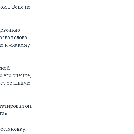
ом в Вене по
довольно
азвал слова
ю к «какому-
ской
 его оценке,
ет реальную
татировал он.
ли».
обстановку.