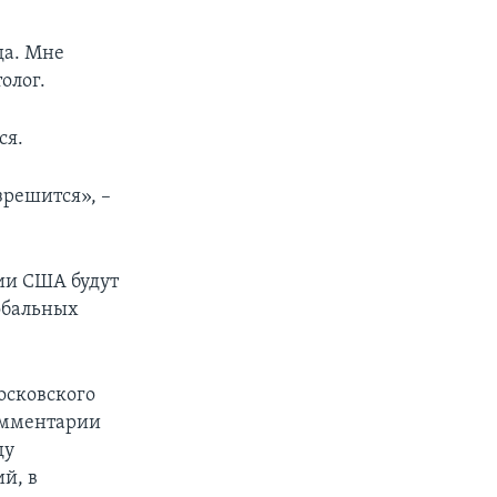
да. Мне
олог.
ся.
зрешится», –
ии США будут
обальных
осковского
комментарии
ду
й, в