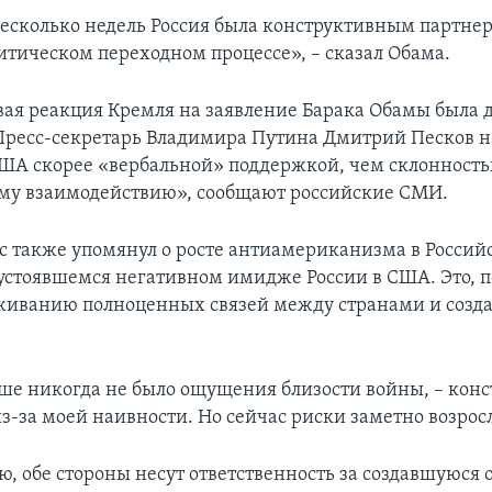
есколько недель Россия была конструктивным партнер
литическом переходном процессе», – сказал Обама.
вая реакция Кремля на заявление Барака Обамы была 
Пресс-секретарь Владимира Путина Дмитрий Песков н
ША скорее «вербальной» поддержкой, чем склонность
му взаимодействию», сообщают российские СМИ.
 также упомянул о росте антиамериканизма в Россий
устоявшемся негативном имидже России в США. Это, по
иванию полноценных связей между странами и созда
ше никогда не было ощущения близости войны, – конс
з-за моей наивности. Но сейчас риски заметно возрос
, обе стороны несут ответственность за создавшуюся 