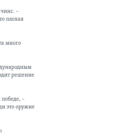
чинс. –
то плохая
та много
ждународным
водит решение
 победе, –
ди это оружие
о