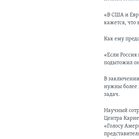
«В США и Евр
кажется, что
Как ему пред
«Если Россия
подытожил он
В заключении
нужны более 
задач.
Научный сот
Центра Карне
«Голосу Амер
представител