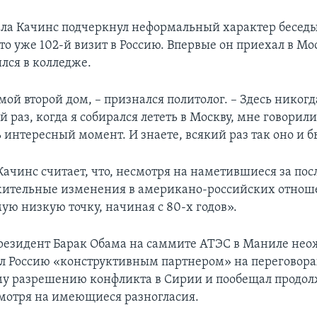
ала Качинс подчеркнул неформальный характер беседы
это уже 102-й визит в Россию. Впервые он приехал в Мос
лся в колледже.
 мой второй дом, – признался политолог. – Здесь никог
й раз, когда я собирался лететь в Москву, мне говорил
 интересный момент. И знаете, всякий раз так оно и б
 Качинс считает, что, несмотря на наметившиеся за по
ительные изменения в американо-российских отнош
ую низкую точку, начиная с 80-х годов».
езидент Барак Обама на саммите АТЭС в Маниле нео
л Россию «конструктивным партнером» на переговора
у разрешению конфликта в Сирии и пообещал продолж
мотря на имеющиеся разногласия.