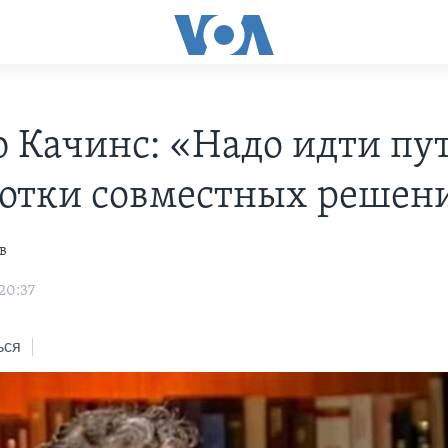
 Качинс: «Надо идти пу
отки совместных решен
в
20:37
ься