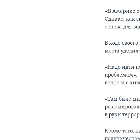
«В Америке е
Однако, как с
основа для в
В ходе своег
места уделил
«Надо идти 
проблемам», 
вопроса с хи
«Там было мн
резюмировал 
в руки террор
Кроме того, 
политическом