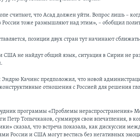
опе считают, что Асад должен уйти. Вопрос лишь – ког
 в России тоже размышляют над этим», – обобщил полит
ставляется, позиции двух стран тут начинают сближать
 и США не найдут общий язык, ситуация в Сирии не ра
.
 Эндрю Качинс предположил, что новой администрац
конструктивные отношения с Россией для решения гл
рудник программы «Проблемы нераспространения» М
ги Петр Топычканов, суммируя свои впечатления, в 
ики» сказал, что встреча показала, как дискуссии меж
ями России и США могут вестись без негативных эмоци