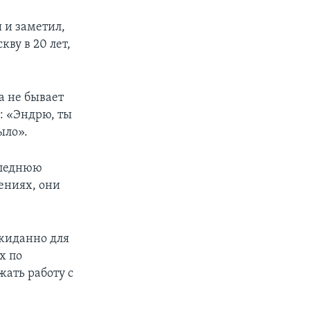
 и заметил,
кву в 20 лет,
да не бывает
и: «Эндрю, ты
ыло».
следнюю
ениях, они
жиданно для
х по
ать работу с