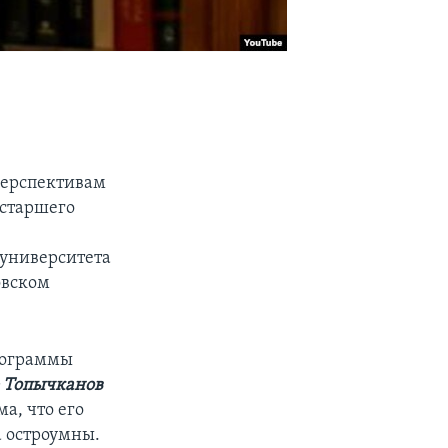
перспективам
 старшего
университета
овском
программы
 Топычканов
а, что его
а остроумны.