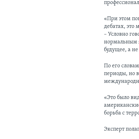
профессионал
«При этом по
дебатах, это
– Условно го
нормальным я
будущее, а не
По его слова
периоды, но в
международн
«Это было вид
американские
борьба с тер
Эксперт полаг