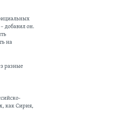
официальных
– добавил он.
ить
ть на
ез разные
ссийско-
, как Сирия,