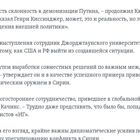
сть склонность к демонизации Путина, – продолжил Ка
казал Генри Киссинджер, может, это и реальность, но э
едения внешней политики».
о выступления сотрудник Джорджтаунского университе
 тому, как США и РФ выйти из создавшейся ситуации.
путем выработки совместных решений по важным ме
– утверждает он и в качестве успешного примера при
мическим оружием в Сирии.
огостороннее сотрудничество, приведшее к глобальной
Качинс. – Трудно даже представить, что было бы, попа
истов «ИГ».
на его взгляд, крайне важны дипломатические усилия п
у урегулированию конфликта в Сирии.