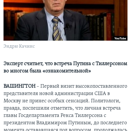
Learning English
СОЦИАЛЬНЫЕ СЕТИ
Эндрю Качинс
Языки
Эксперт считает, что встреча Путина с Тиллерсоном
во многом была «ознакомительной»
ВАШИНГТОН
– Первый визит высокопоставленного
представителя новой администрации США в
Москву не принес особых сенсаций. Политологи,
правда, поспешили отметить, что личная встреча
главы Госдепартамента Рекса Тиллерсона с
президентом Владимиром Путиным, до последнего
момента остававшаяся под вопросом, продолжалась