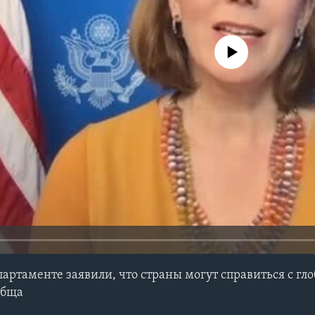
No media source currently avail
партаменте заявили, что страны могут справиться с г
обща