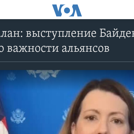
лан: выступление Байде
о важности альянсов