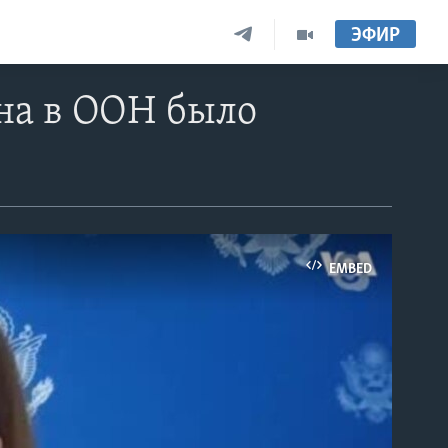
ЭФИР
на в ООН было
EMBED