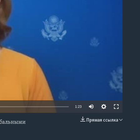
able
1:23
Прямая ссылка
лобальными
EMBED