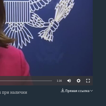
able
1:16
Прямая ссылка
м при наличии
EMBED