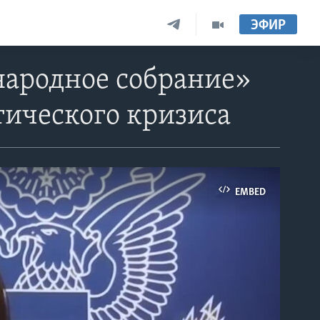
ЭФИР
народное собрание»
тического кризиса
EMBED