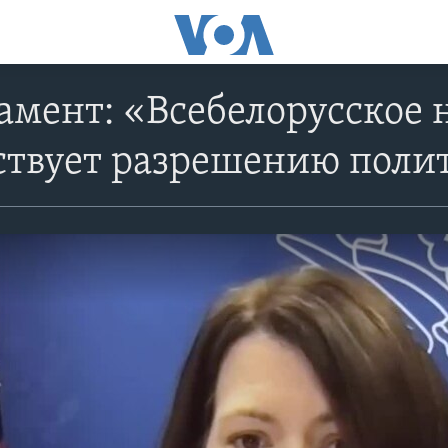
амент: «Всебелорусское 
ствует разрешению поли