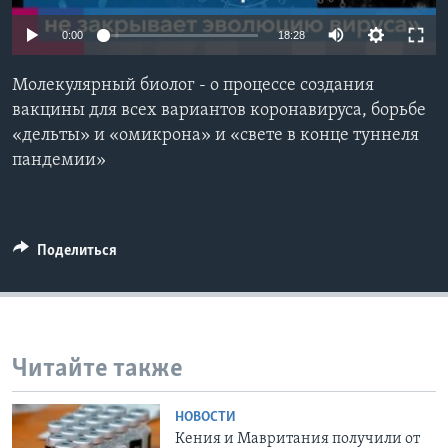
Learning English
0:00
18:28
Молекулярный биолог - о процессе создания
СОЦИАЛЬНЫЕ СЕТИ
вакцины для всех вариантов коронавируса, борьбе
«дельты» и «омикрона» и «свете в конце туннеля
пандемии»
Языки
Поделиться
Читайте также
НОВОСТИ
Кения и Мавритания получили от