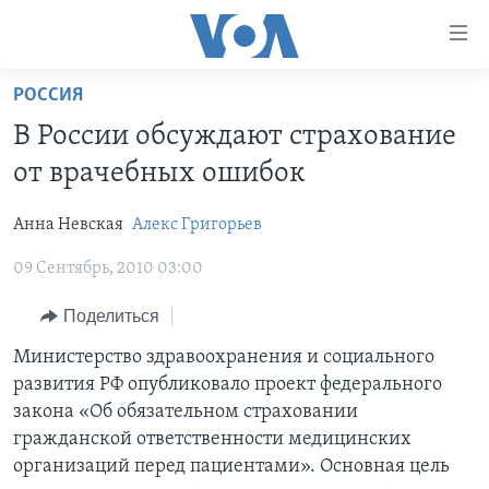
Линки
доступности
Перейти
РОССИЯ
на
ГЛАВНОЕ
В России обсуждают страхование
основной
ПРОГРАММЫ
контент
от врачебных ошибок
ПРОЕКТЫ
Перейти
АМЕРИКА
к
Анна Невская
Алекс Григорьев
ЭКСПЕРТИЗА
НОВОСТИ ЗА МИНУТУ
УЧИМ АНГЛИЙСКИЙ
основной
09 Сентябрь, 2010 03:00
ИНТЕРВЬЮ
ИТОГИ
НАША АМЕРИКАНСКАЯ ИСТОРИЯ
навигации
Перейти
ФАКТЫ ПРОТИВ ФЕЙКОВ
ПОЧЕМУ ЭТО ВАЖНО?
А КАК В АМЕРИКЕ?
Поделиться
в
ЗА СВОБОДУ ПРЕССЫ
ДИСКУССИЯ VOA
АРТЕФАКТЫ
Министерство здравоохранения и социального
поиск
развития РФ опубликовало проект федерального
УЧИМ АНГЛИЙСКИЙ
ДЕТАЛИ
АМЕРИКАНСКИЕ ГОРОДКИ
закона «Об обязательном страховании
ВИДЕО
НЬЮ-ЙОРК NEW YORK
ТЕСТЫ
гражданской ответственности медицинских
организаций перед пациентами». Основная цель
ПОДПИСКА НА НОВОСТИ
АМЕРИКА. БОЛЬШОЕ ПУТЕШЕСТВИЕ