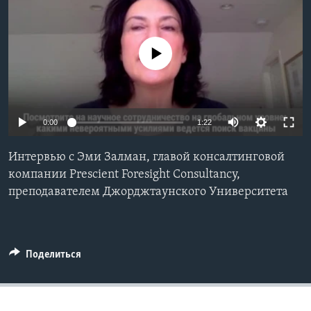
Learning English
No media source currently available
СОЦИАЛЬНЫЕ СЕТИ
0:00
1:22
Языки
Интервью с Эми Залман, главой консалтинговой
компании Prescient Foresight Consultancy,
преподавателем Джорджтаунского Университета
Поделиться