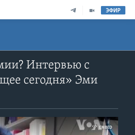
ЭФИР
мии? Интервью с
щее сегодня» Эми
EMBED