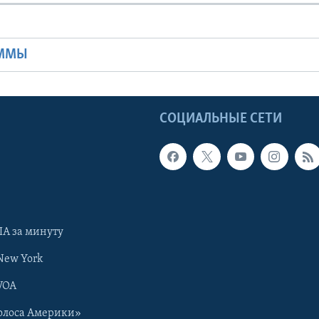
Ы
АММЫ
Ы
СОЦИАЛЬНЫЕ СЕТИ
А за минуту
New York
VOA
олоса Америки»