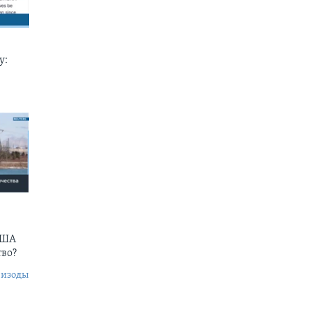
у:
США
тво?
пизоды