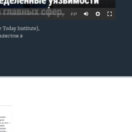
2:17
oday Institute),
EMBED
алистом в