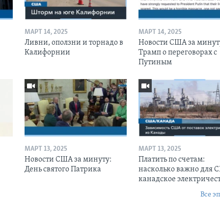
МАРТ 14, 2025
МАРТ 14, 2025
Ливни, оползни и торнадо в
Новости США за минут
Калифорнии
Трамп о переговорах с
Путиным
МАРТ 13, 2025
МАРТ 13, 2025
Новости США за минуту:
Платить по счетам:
День святого Патрика
насколько важно для 
канадское электричес
Все э