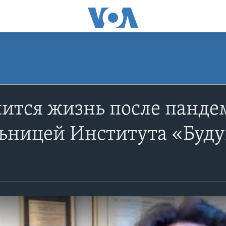
ится жизнь после панде
льницей Института «Буду