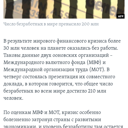
Learning English
Число безработных в мире превысило 200 млн
СОЦИАЛЬНЫЕ СЕТИ
В результате мирового финансового кризиса более
30 млн человек на планете оказались без работы.
Языки
Таковы данные двух ооновских организаций –
Международного валютного фонда (МВФ) и
Международной организации труда (МОТ). В
четверг состоялась презентация их совместного
доклада, в котором говорится, что общее число
безработных во всем мире достигло 210 млн
человек.
По оценкам МВФ и МОТ, кризис особенно
болезненно затронул страны с развитыми
экономиками, и уровень безработицы там остается