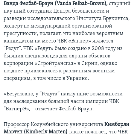
Ванда Фелбаб-Браун (Vanda Felbab-Brown),
старший
научный сотрудник Центра безопасности и
разведки исследовательского Института Брукингса,
эксперт по международной организованной
преступности, полагает, что наиболее вероятным
кандидатом на место ЧВК «Вагнер» является
“Редут”. ЧВК «Редут» было создано в 2008 году из
бывших спецназовцев для охраны объектов
корпорации «Стройтрансгаз» в Сирии, однако
позднее привлекалось к различным военным
операциям, в том числе в Украине.
«Безусловно, у “Редута” наилучшие возможности
для наследования большей части империи ЧВК
“ВагнерЭ», – отмечает Фелбаб-Браун.
Профессор Колумбийского университета
Кимберли
Мартен (Kimberly Marten)
также полагает, что ЧВК