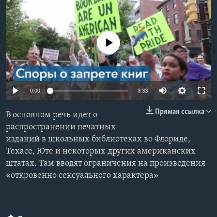
Learning English
No media source currently available
СОЦИАЛЬНЫЕ СЕТИ
Языки
0:00
3:33
Прямая ссылка
В основном речь идет о
распространении печатных
изданий в школьных библиотеках во Флориде,
Техасе, Юте и некоторых других американских
штатах. Там вводят ограничения на произведения
«откровенно сексуального характера»