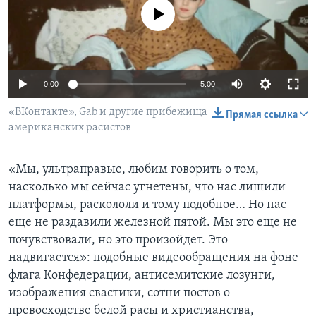
No media source currently available
Learning English
СОЦИАЛЬНЫЕ СЕТИ
0:00
5:00
«ВКонтакте», Gab и другие прибежища
Прямая ссылка
американских расистов
Языки
«Мы, ультраправые, любим говорить о том,
насколько мы сейчас угнетены, что нас лишили
платформы, раскололи и тому подобное… Но нас
еще не раздавили железной пятой. Мы это еще не
почувствовали, но это произойдет. Это
надвигается»: подобные видеообращения на фоне
флага Конфедерации, антисемитские лозунги,
изображения свастики, сотни постов о
превосходстве белой расы и христианства,