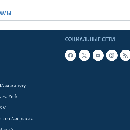
Ы
АММЫ
Ы
СОЦИАЛЬНЫЕ СЕТИ
А за минуту
New York
VOA
олоса Америки»