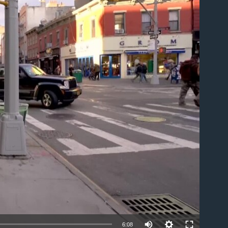
able
6:08