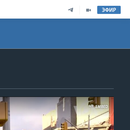
ЭФИР
EMBED