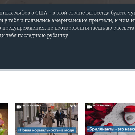
ных мифов о США – в этой стране вы всегда будете чу
ли у тебя и появились американские приятели, к ним н
ез предупреждения, не пооткровенничаешь до рассвета
ди тебя последнюю рубашку