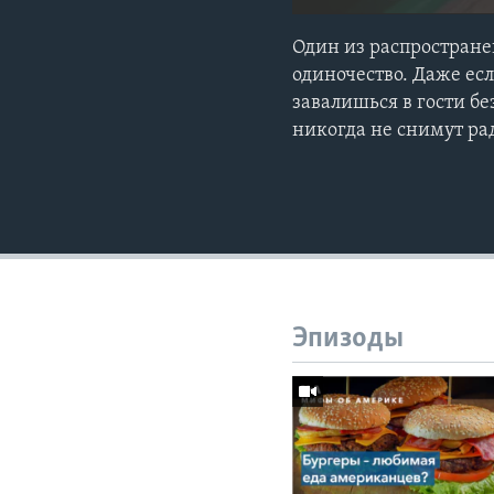
Один из распространен
одиночество. Даже ес
завалишься в гости б
никогда не снимут ра
Эпизоды