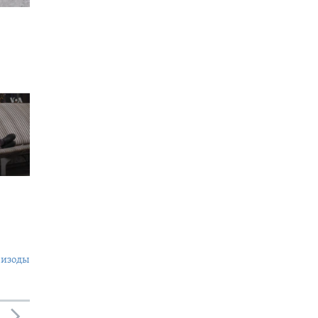
пизоды