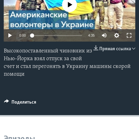
No media source currently available
Learning English
СОЦИАЛЬНЫЕ СЕТИ
0:00
4:35
Прямая ссылка
Высокопоставленный чиновник из
Языки
Нью-Йорка взял отпуск за свой
счет и стал перегонять в Украину машины скорой
помощи
Поделиться