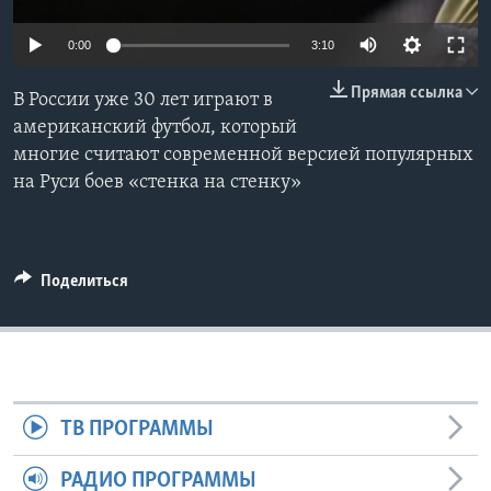
Learning English
0:00
3:10
Прямая ссылка
СОЦИАЛЬНЫЕ СЕТИ
В России уже 30 лет играют в
американский футбол, который
многие считают современной версией популярных
на Руси боев «стенка на стенку»
Языки
Поделиться
ТВ ПРОГРАММЫ
РАДИО ПРОГРАММЫ