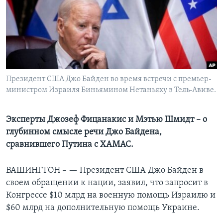
Learning English
СОЦИАЛЬНЫЕ СЕТИ
Президент США Джо Байден во время встречи с премьер-
министром Израиля Биньямином Нетаньяху в Тель-Авиве.
Языки
Эксперты Джозеф Фицанакис и Мэтью Шмидт – о
глубинном смысле речи Джо Байдена,
сравнившего Путина с ХАМАС.
ВАШИНГТОН – —
Президент США Джо Байден в
своем обращении к нации, заявил, что запросит в
Конгрессе $10 млрд на военную помощь Израилю и
$60 млрд на дополнительную помощь Украине.