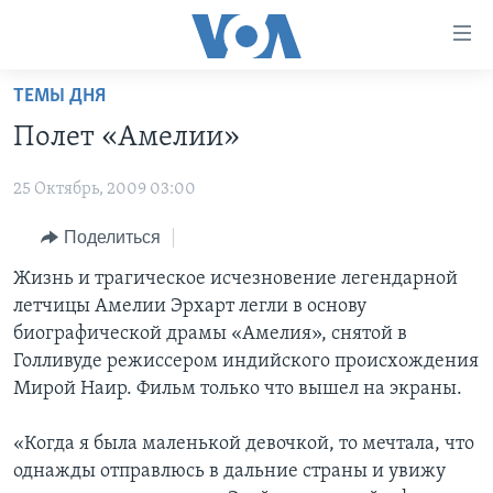
Линки
доступности
Перейти
ТЕМЫ ДНЯ
на
ГЛАВНОЕ
Полет «Амелии»
основной
ПРОГРАММЫ
контент
25 Октябрь, 2009 03:00
ПРОЕКТЫ
Перейти
АМЕРИКА
к
ЭКСПЕРТИЗА
Поделиться
НОВОСТИ ЗА МИНУТУ
УЧИМ АНГЛИЙСКИЙ
основной
ИНТЕРВЬЮ
ИТОГИ
НАША АМЕРИКАНСКАЯ ИСТОРИЯ
Жизнь и трагическое исчезновение легендарной
навигации
летчицы Амелии Эрхарт легли в основу
Перейти
ФАКТЫ ПРОТИВ ФЕЙКОВ
ПОЧЕМУ ЭТО ВАЖНО?
А КАК В АМЕРИКЕ?
биографической драмы «Амелия», снятой в
в
ЗА СВОБОДУ ПРЕССЫ
ДИСКУССИЯ VOA
АРТЕФАКТЫ
Голливуде режиссером индийского происхождения
поиск
Мирой Наир. Фильм только что вышел на экраны.
УЧИМ АНГЛИЙСКИЙ
ДЕТАЛИ
АМЕРИКАНСКИЕ ГОРОДКИ
ВИДЕО
НЬЮ-ЙОРК NEW YORK
ТЕСТЫ
«Когда я была маленькой девочкой, то мечтала, что
однажды отправлюсь в дальние страны и увижу
ПОДПИСКА НА НОВОСТИ
АМЕРИКА. БОЛЬШОЕ ПУТЕШЕСТВИЕ