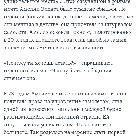
удивительные места»… Этой озвученной в фильме
мечте Амелии Эрхарт было суждено сбыться. Но
Learning English
героиня фильма пошла дальше – в места, о которых
она мечтала в детстве, она прилетела за штурвалом
СОЦИАЛЬНЫЕ СЕТИ
самолета. Амелия освоила технику пилотирования
в 20-х годах прошлого века, став одной из самых
знаменитых летчиц в истории авиации.
Языки
«Почему ты хочешь летать?» – спрашивают
героиню фильма. «Я хочу быть свободной», –
отвечает она.
К 23 годам Амелия в числе немногих американок
получила права на управление самолетом, став
одной из первооткрывательниц молодой бурно
развивающейся авиационной отрасли. Ей
сопутствовали успех и слава. Но она хотела
большего. Так родилось намерение стать первой