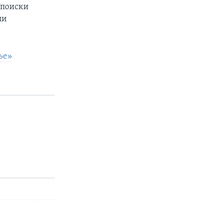
 поиски
ли
ье»