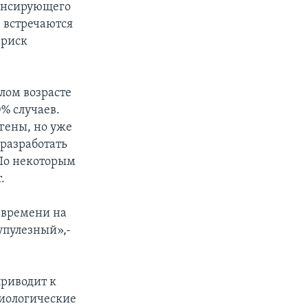
нансирующего
– встречаются
 риск
лом возрасте
0% случаев.
 гены, но уже
 разработать
 По некоторым
.
 времени на
упулезный»,-
риводит к
биологические