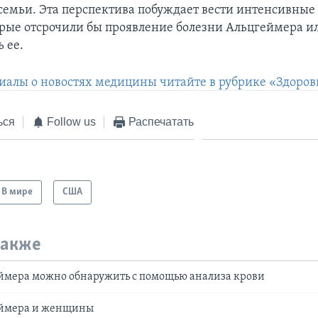
 семьи. Эта перспектива побуждает вести интенсивные
орые отсрочили бы проявление болезни Альцгеймера и
 ее.
иалы о новостях медицины читайте в рубрике «Здоров
ься
Follow us
Распечатать
В мире
США
также
еймера можно обнаружить с помощью анализа крови
еймера и женщины