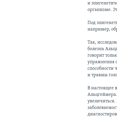
и эпигенетич
организме. Э
Под эпигенет
например, об
Так, исследо
болезнь Альцг
говорит тольк
упражнения о
способности 
и травмы гол
В настоящее 
Альцгеймера.
увеличиться. 
заболеваемост
диагностирова