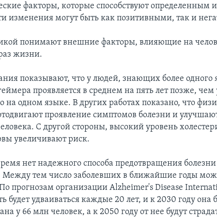
еские факторы, которые способствуют определенным 
ти изменения могут быть как позитивными, так и нег
икой понимают внешние факторы, влияющие на челов
раз жизни.
вания показывают, что у людей, знающих более одного 
еймера проявляется в среднем на пять лет позже, чем у
о на одном языке. В других работах показано, что физ
тодвигают проявление симптомов болезни и улучшаю
человека. С другой стороны, высокий уровень холестер
овы увеличивают риск.
время нет надежного способа предотвращения болезни
 Между тем число заболевших в ближайшие годы мож
По прогнозам организации Alzheimer's Disease Internati
ь будет удваиваться каждые 20 лет, и к 2030 году она 
на у 66 млн человек, а к 2050 году от нее будут страда