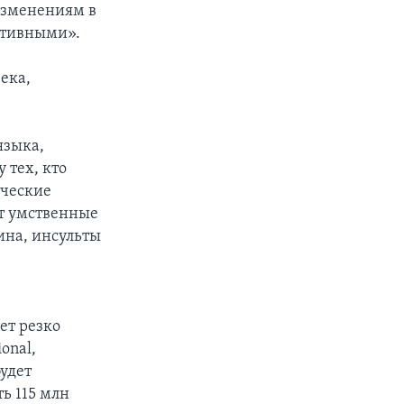
изменениям в
ативными».
ека,
языка,
 тех, кто
ические
т умственные
ина, инсульты
ет резко
onal,
будет
ть 115 млн