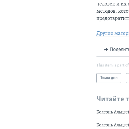
человек и их
методов, кот
предотвратить
Другие матер
Поделит
This item is part of
Темы дня
Читайте 
Болезнь Альцг
Болезнь Альцг