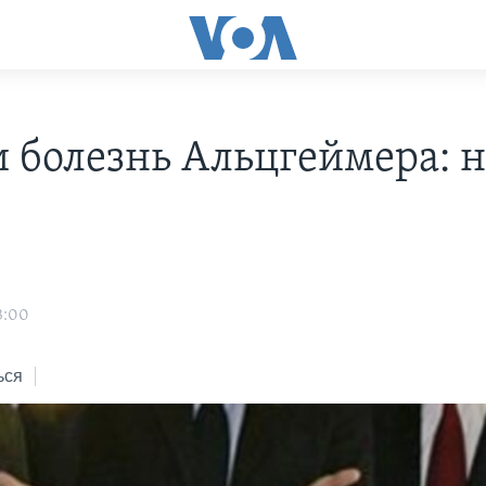
и болезнь Альцгеймера: 
3:00
ься