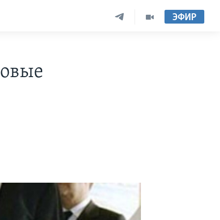
ЭФИР
новые