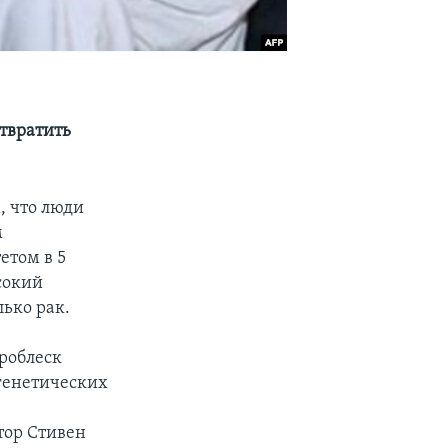
твратить
, что люди
м
етом в 5
сокий
лько рак.
проблеск
генетических
тор Стивен