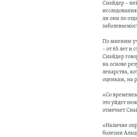
Снайдер – не
исследования 
ли они по отд
заболеваемос
По мнению уч
– от 65 лет и
Снайдер говор
на основе ре
лекарства, к
оценкам, на р
«Со временем
это уйдет не
отмечает Сна
«Наличие опр
болезни Альцг