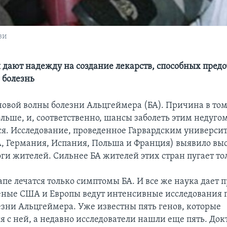
зи
 дают надежду на создание лекарств, способных предо
 болезнь
новой волны болезни Альцгеймера (БА). Причина в том
льше, и, соответственно, шансы заболеть этим недуго
я. Исследование, проведенное Гарвардским университ
, Германия, Испания, Польша и Франция) выявило вы
ги жителей. Сильнее БА жителей этих стран пугает то
пе лечатся только симптомы БА. И все же наука дает 
ные США и Европы ведут интенсивные исследования 
езни Альцгеймера. Уже известны пять генов, которые
я с ней, а недавно исследователи нашли еще пять. Док