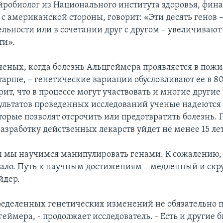
йробиолог из Национального института здоровья, фи
с американской стороны, говорит: «Эти десять генов 
ельности или в сочетании друг с другом – увеличивают
ти».
еных, когда болезнь Альцгеймера проявляется в пожи
 старше, – генетические вариации обусловливают ее в 8
ит, что в процессе могут участвовать и многие другие
зультатов проведенных исследований ученые надеются
оторые позволят отсрочить или предотвратить болезнь.
азработку действенных лекарств уйдет не менее 15 лет
 мы научимся манипулировать генами. К сожалению,
мало. Путь к научным достижениям – медленный и скр
йдер.
еделенных генетических изменений не обязательно п
еймера, - продолжает исследователь. - Есть и другие 