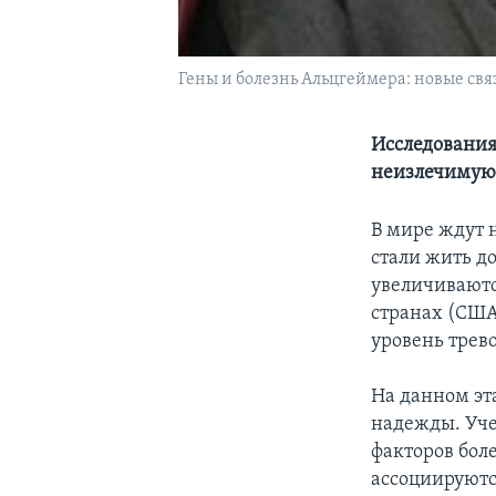
Гены и болезнь Альцгеймера: новые свя
Исследования
неизлечимую
В мире ждут 
стали жить до
увеличиваютс
странах (США
уровень трево
На данном эта
надежды. Уче
факторов бол
ассоциируютс