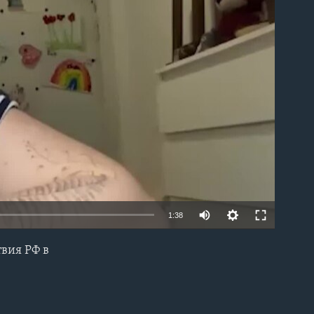
able
1:38
вия РФ в
EMBED