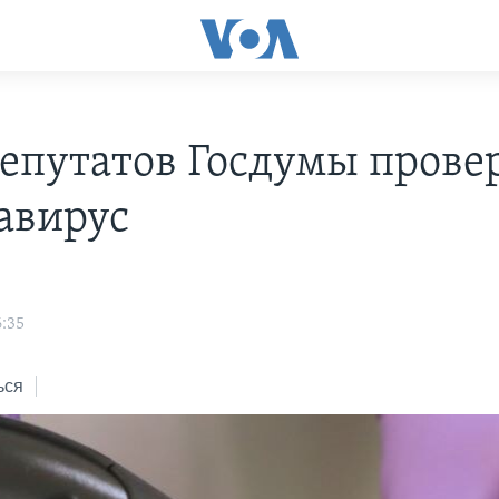
депутатов Госдумы прове
авирус
6:35
ься