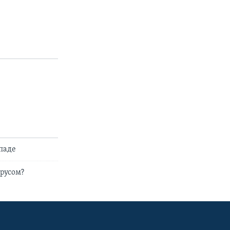
ападе
русом?