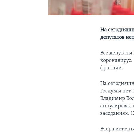
На сегодняшн
депутатов не
Все депутаты
коронавирус.
фракций.
На сегодняшн
Госдумы нет.
Владимир Вол
аннулировал е
заседаниях. 
Вчера источн