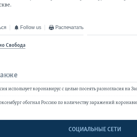
скве.
ься
Follow us
Распечатать
ио Свобода
также
сия использует коронавирус с целью посеять разногласия на З
ксембург обогнал Россию по количеству заражений коронави
Ы
СОЦИАЛЬНЫЕ СЕТИ