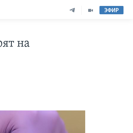
ЭФИР
рят на