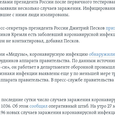
елами президента России после первичного тестирова
выявили несколько случаев заражения. Инфицирован
вшие с ними люди изолированы.
есс-секретарь президента России Дмитрий Песков
при
ников Кремля есть заболевший коронавирусной инфекц
он не контактировал, добавил Песков.
ии «Медузы», коронавирусную инфекцию
обнаружил
трудников аппарата правительства. По данным источни
-си», он работает в департаменте оборонной промышл
ризнаки инфекции выявлены еще у по меньшей мере т
ппарата правительства. В пресс-службе правительства 
а последние сутки число случаев заражения коронавир
 1036. Об этом
сообщил
оперативный штаб. На утро 27 
96 новых случаев заражения коронавирусной инфекцие