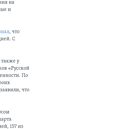
ния на
ные и
знал
, что
ией. С
и
также у
ков «Русской
енности. По
роих
заявили, что
усом
марта
й, 157 из