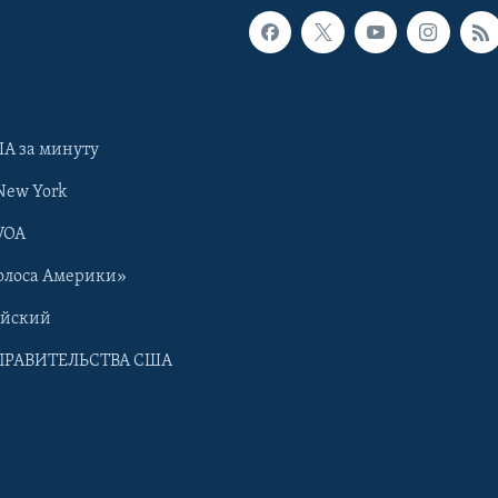
А за минуту
New York
VOA
олоса Америки»
ийский
ПРАВИТЕЛЬСТВА США