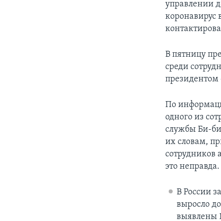
управлении д
коронавирус 
контактирова
В пятницу пр
среди сотруд
президентом 
По информац
одного из со
службы Би-би
их словам, п
сотрудников а
это неправда.
В России з
выросло до
выявлены 1