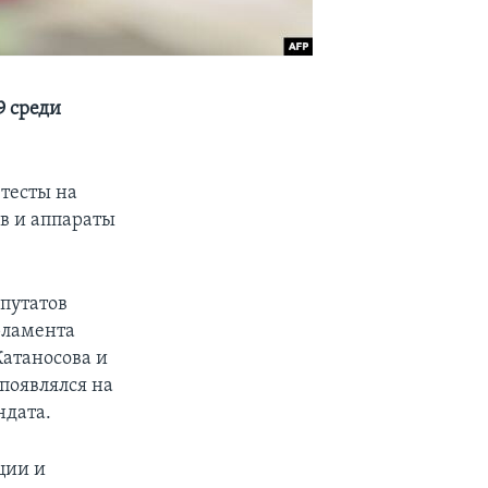
9 среди
 тесты на
ов и аппараты
путатов
рламента
Катаносова и
 появлялся на
ндата.
ции и