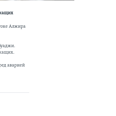
ужащих
стоке Алжира
Буаджи.
ужащих.
еред аварией