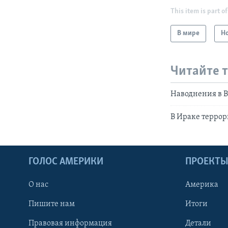
This item is part of
В мире
Н
Читайте 
Наводнения в 
В Ираке террор
ГОЛОС АМЕРИКИ
ПРОЕКТ
О нас
Америка
Пишите нам
Итоги
Правовая информация
Детали