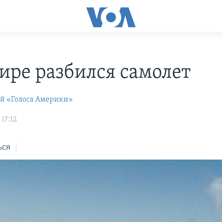
ире разбился самолет
ей «Голоса Америки»
 17:12
ься