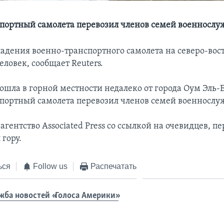
портный самолета перевозил членов семей военносл
 падения военно-транспортного самолета на северо-во
еловек, сообщает Reuters.
ошла в горной местности недалеко от города Оум Эль-
портный самолета перевозил членов семей военносл
агентство Associated Press со ссылкой на очевидцев, п
 гору.
ься
Follow us
Распечатать
жба новостей «Голоса Америки»