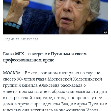
Learning English
СОЦИАЛЬНЫЕ СЕТИ
Людмила Алексеева
Языки
Глава МГХ – о встрече с Путиным и своем
профессиональном кредо
МОСКВА – В эксклюзивном интервью по случаю
своего 90-летия глава Московской Хельсинкской
группы Людмила Алексеева рассказала о
«цветочном магазине», образовавшемся за эти дни
в ее арбатской квартире, о том, как прошла у нее
дома встреча с президентом Владимиром Путиным
и почему она вступилась за экс-сенатора Игоря