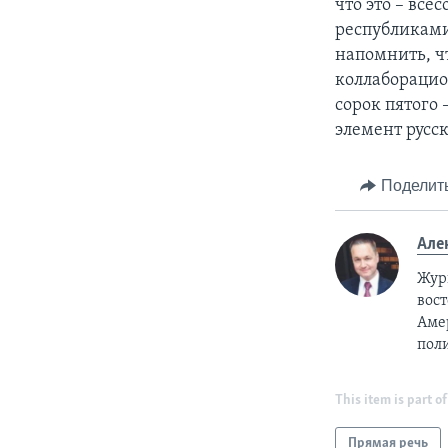
что это – все
республиками
напомнить, ч
коллаборацио
сорок пятого 
элемент русс
Поделит
Але
Жур
вост
Аме
пол
This item is part of
Прямая речь