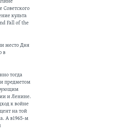
 Нине
е Советского
ение культа
d Fall of the
ли место Дня
о в
нно тогда
али предметом
зирующим
ии и Ленине.
дход к войне
цент на той
а. А в1965-м
я