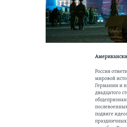
Американский
Россия отмет
мировой исто
Германии и не
двадцатого с
общепризнанн
послевоенных
подвиге идеол
праздничных 