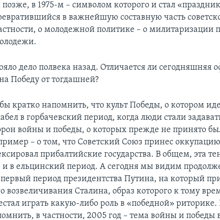
позже, в 1975-м – символом которого и стал «праздник
Превратившийся в важнейшую составную часть советск
 частности, о молодежной политике – о милитаризации 
олодежи.
ояло дело полвека назад. Отличается ли сегодняшняя 
 на Победу от тогдашней?
бы кратко напомнить, что культ Победы, о котором иде
абел в горбачевский период, когда люди стали задават
торон войны и победы, о которых прежде не принято бы
пример – о том, что Советский Союз принес оккупаци
ексировал прибалтийские государства. В общем, эта т
 и в ельцинский период. А сегодня мы видим продолж
в первый период президентства Путина, на который п
о возвеличивания Сталина, образ которого к тому вре
естал играть какую-либо роль в «победной» риторике. 
омнить, в частности, 2005 год – тема войны и победы 