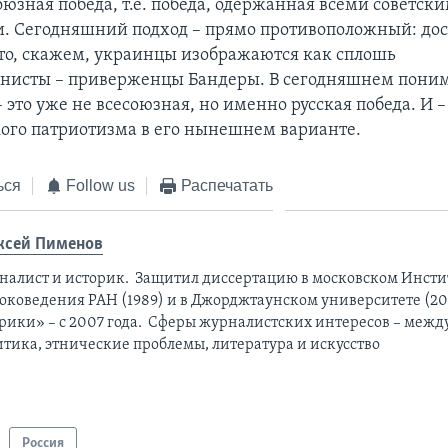
союзная победа, т.е. победа, одержанная всеми советск
. Сегодняшний подход – прямо противоположный: дос
то, скажем, украинцы изображаются как сплошь
нисты – приверженцы Бандеры. В сегодняшнем пони
– это уже не всесоюзная, но именно русская победа. И
кого патриотизма в его нынешнем варианте.
ься
Follow us
Распечатать
ксей Пименов
налист и историк. Защитил диссертацию в московском Инсти
оковедения РАН (1989) и в Джорджтаунском университете (201
рики» – с 2007 года. Сферы журналистских интересов – меж
итика, этнические проблемы, литература и искусство
Россия