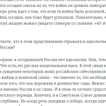
ся сегодня совсем не то, что война не должна повтори
ерь речь идет о том, что если та война была успешной 
ойна сегодня, она тоже будет успешной. Показательно, 
гих машин можно увидеть стикеры со словами: «45-й
таете, что в этом представлении отражается идеологи
России?
орила: в сегодняшней России нет идеологии. Или, точн
Что есть,это русская национальная идея. В этой связи 
 суждения некоторых моих российских собеседников.
 войны и воинской славы – это именно то, что необхо
 после того, что она пережила в девяностые годы. Важно з
я именно Россия и ее слава. И в этом-то состоит сущес
оветского периода. Конечно, и в Советском Союзе доми
спублика. Но когда речь заходила о победе, всегда по