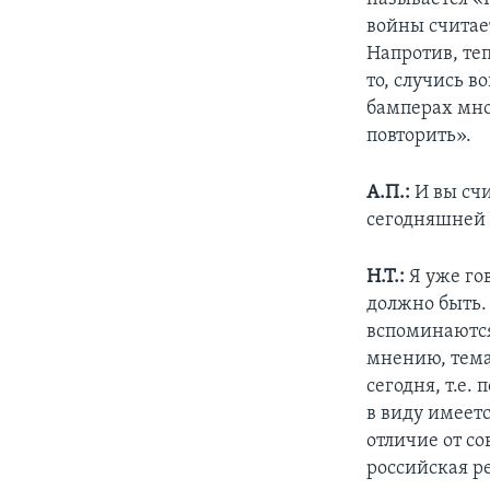
войны считает
Напротив, теп
то, случись в
бамперах мно
повторить».
А.П.:
И вы счи
сегодняшней 
Н.Т.:
Я уже гов
должно быть. 
вспоминаются
мнению, тема
сегодня, т.е.
в виду имеетс
отличие от с
российская ре