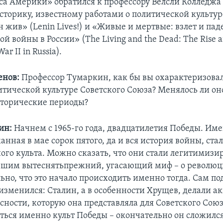
са Америки» обратился к профессору Велсли Колледжа
сторику, известному работами о политической культур
 жив» (Lenin Lives!) и «Живые и мертвые: взлет и пад
й войны в России» (The Living and the Dead: The Rise an
ar II in Russia).
енов:
Профессор Тумаркин, как бы вы охарактеризова
итической культуре Советского Союза? Менялось ли он
торические периоды?
ин:
Начнем с 1965-го года, двадцатилетия Победы. Име
анная в мае сорок пятого, да и вся история войны, ст
ого культа. Можно сказать, что они стали легитими
шим вытеснятьпрежний, угасающий миф – о революц
но, что это начало происходить именно тогда. Сам по
изменился: Сталин, а в особенности Хрущев, делали ак
ности, которую она представляла для Советского Союз
аться именно культ Победы – окончательно он сложилс