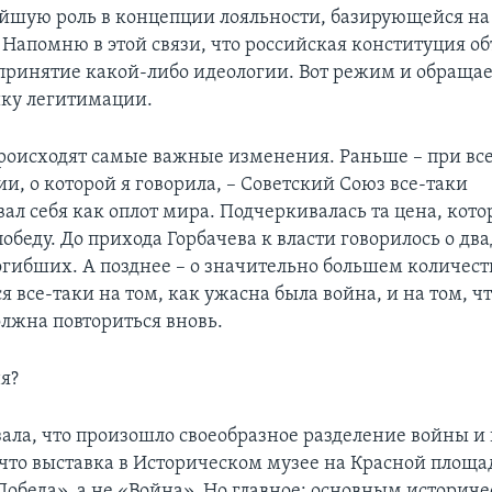
йшую роль в концепции лояльности, базирующейся на
 Напомню в этой связи, что российская конституция об
ринятие какой-либо идеологии. Вот режим и обращае
ику легитимации.
 происходят самые важные изменения. Раньше – при вс
и, о которой я говорила, – Советский Союз все-таки
ал себя как оплот мира. Подчеркивалась та цена, кот
победу. До прихода Горбачева к власти говорилось о дв
гибших. А позднее – о значительно большем количест
я все-таки на том, как ужасна была война, и на том, ч
олжна повториться вновь.
я?
зала, что произошло своеобразное разделение войны и
что выставка в Историческом музее на Красной площа
Победа», а не «Война». Но главное: основным историч