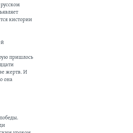
 русском
ъявляет
тся кистории
ей
орую пришлось
адцати
ве жертв. И
то она
 победы.
ди
еским уроком