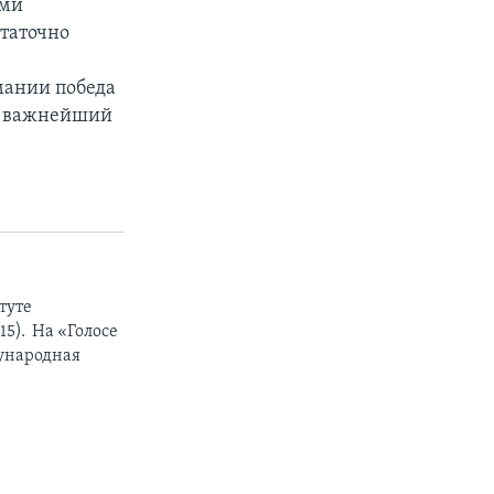
ими
таточно
мании победа
 – важнейший
туте
5). На «Голосе
дународная