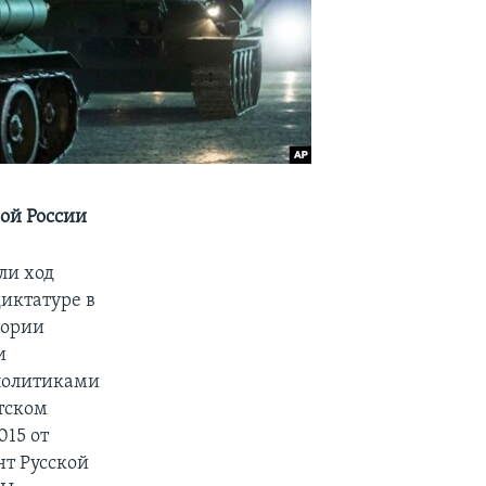
ой России
ли ход
иктатуре в
тории
и
 политиками
тском
015 от
нт Русской