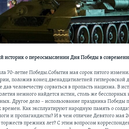
 историк о переосмыслении Дня Победы в современн
ила 70-летие Победы.События мая сорок пятого измени
рии, положив конец двенадцатилетней гитлеровской д
 дав человечеству сорваться в пропасть нацизма. В ис
толетия немного найдется истин, столь же бесспорных 
ых. Другое дело – использование праздника Победы
 времен. Как эксплуатируют народную память о солда
оги и пропагандисты? И в чем отличие Девятого мая 2
торжеств прежних лет? С этим вопросом корреспонде