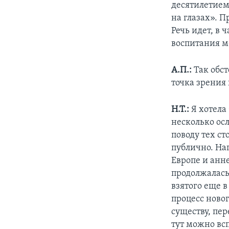
десятилетием 
на глазах». 
Речь идет, в
воспитания м
А.П.:
Так обст
точка зрения
Н.Т.:
Я хотела 
несколько осл
поводу тех с
публично. На
Европе и анн
продолжалась
взятого еще 
процесс новог
существу, пер
тут можно всп