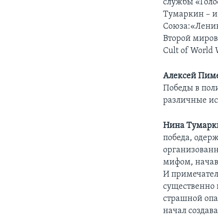
службы «Голо
Тумаркин – и
Союза:«Ленин
Второй мирово
Cult of World W
Алексей Пим
Победы в пол
различные ис
Нина Тумарк
победа, одерж
организованн
мифом, начав
И примечатель
существенно 
страшной опас
начал создав