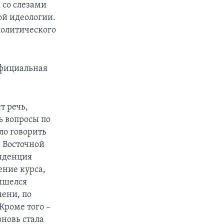
 со слезами
ой идеологии.
политического
официальная
т речь,
ь вопросы по
ло говорить
ю Восточной
енденция
ение курса,
ришелся
мени, по
Кроме того –
вновь стала