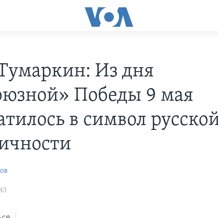
Тумаркин: Из дня
оюзной» Победы 9 мая
атилось в символ русско
ичности
ов
43
ься