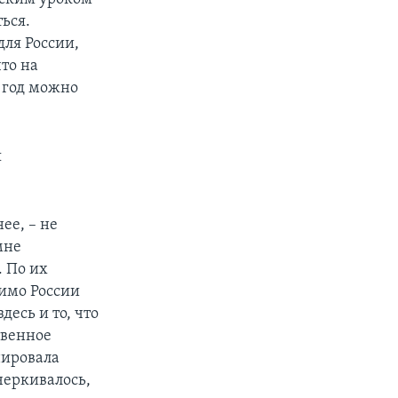
ться.
для России,
что на
 год можно
я
ее, – не
мне
 По их
димо России
десь и то, что
твенное
нировала
дчеркивалось,