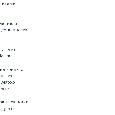
тниками
влению и
щественности
ят, что
Москва.
вид войны с
ривает
ц Марко
едке.
новые санкции
ду, что