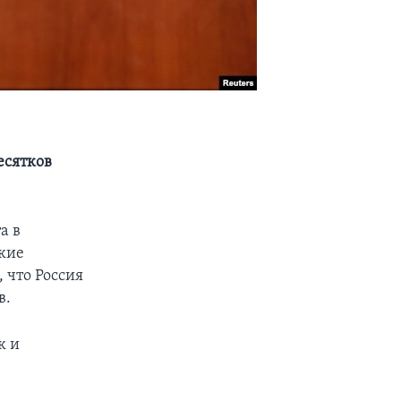
есятков
а в
кие
 что Россия
в.
к и