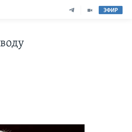
ЭФИР
оводу