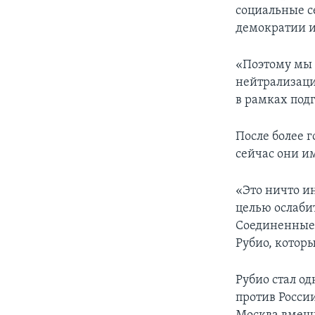
социальные с
демократии и
«Поэтому мы 
нейтрализаци
в рамках подг
После более г
сейчас они им
«Это ничто и
целью ослаби
Соединенные 
Рубио, котор
Рубио стал о
против России