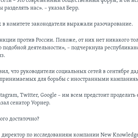
сети – это современный общественный форум, и он ис
бы разделять нас». – указал Берр.
 в комитете законодатели выражали разочарование.
нкции против России. Похоже, от них нет никакого тол
 о подобной деятельности», – подчеркнула республикан
з.
вил, что руководители социальных сетей в сентябре да
дпринимаемых для борьбы с иностранными кампания
stagram, Twitter, Google – им всем предстоит проделать
азал сенатор Уорнер.
того достаточно?
, директор по исследованиям компании New Knowledge,