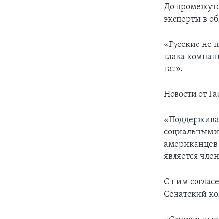
До промежуто
эксперты в об
«Русские не 
глава компан
газ».
Новости от Fa
«Поддерживае
социальными 
американцев 
является чле
С ним соглас
Сенатский ко