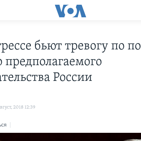
грессе бьют тревогу по п
о предполагаемого
тельства России
густ, 2018 12:39
ься