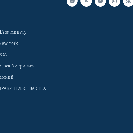
А за минуту
New York
VOA
олоса Америки»
ийский
ПРАВИТЕЛЬСТВА США