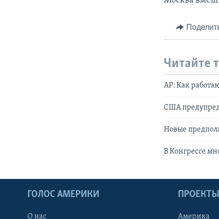
Москва вмеши
Поделит
Читайте 
AP: Как работ
США предупред
Новые предпол
В Конгрессе м
ГОЛОС АМЕРИКИ
ПРОЕКТ
О нас
Америка