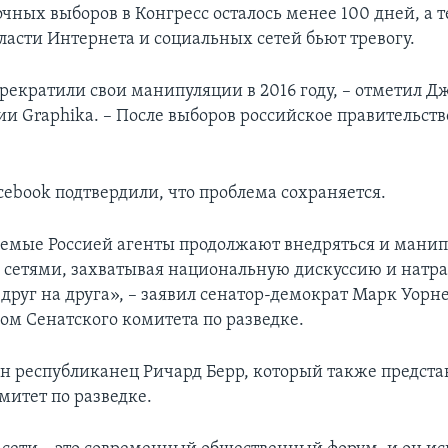
чных выборов в Конгресс осталось менее 100 дней, а 
ласти Интернета и социальных сетей бьют тревогу.
прекратили свои манипуляции в 2016 году, – отметил Д
ии Graphika. – После выборов российское правительств
cebook подтвердили, что проблема сохраняется.
мые Россией агенты продолжают внедряться и манип
сетями, захватывая национальную дискуссию и натра
друг на друга», – заявил сенатор-демократ Марк Уорн
ном Сенатского комитета по разведке.
ен республиканец Ричард Берр, который также предста
митет по разведке.