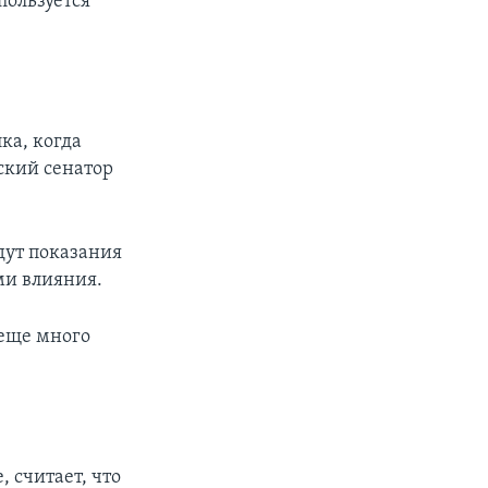
пользуется
ка, когда
ский сенатор
дут показания
ми влияния.
 еще много
 считает, что