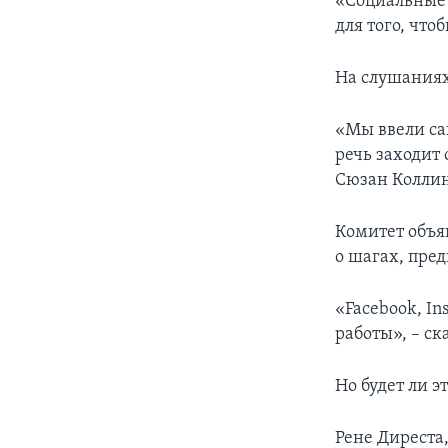
«Социальные 
для того, что
На слушаниях
«Мы ввели са
речь заходит
Сюзан Коллин
Комитет объя
о шагах, пре
«Facebook, In
работы», – ск
Но будет ли э
Рене Диреста