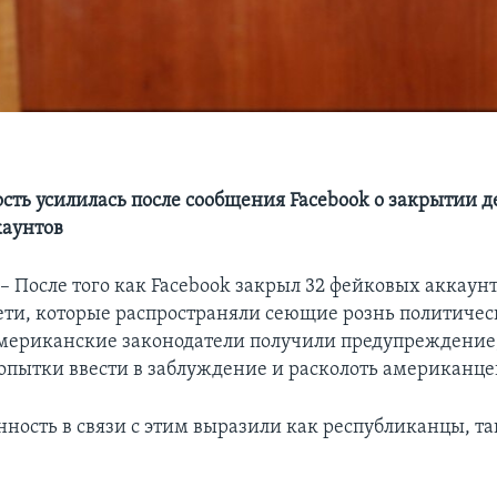
сть усилилась после сообщения Facebook о закрытии д
каунтов
После того как Facebook закрыл 32 фейковых аккаунт
ети, которые распространяли сеющие рознь политичес
мериканские законодатели получили предупреждение,
опытки ввести в заблуждение и расколоть американце
нность в связи с этим выразили как республиканцы, та