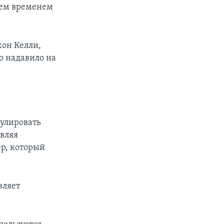
тем временем
жон Келли,
о надавило на
улировать
вляя
ер, который
вляет