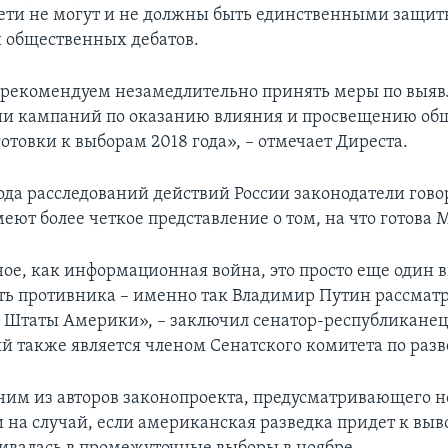
ети не могут и не должны быть единственными защи
 общественных дебатов.
рекомендуем незамедлительно принять меры по выя
и кампаний по оказанию влияния и просвещению об
отовки к выборам 2018 года», – отмечает Диреста.
ода расследований действий России законодатели говор
еют более четкое представление о том, на что готова 
ное, как информационная война, это просто еще один 
ть противника – именно так Владимир Путин рассмат
Штаты Америки», – заключил сенатор-республикане
ый также является членом Сенатского комитета по разв
дним из авторов законопроекта, предусматривающего 
 на случай, если американская разведка придет к выво