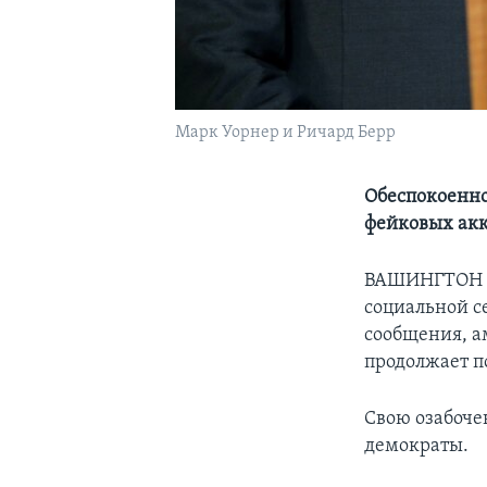
Марк Уорнер и Ричард Берр
Обеспокоенно
фейковых ак
ВАШИНГТОН – 
социальной с
сообщения, а
продолжает п
Свою озабоче
демократы.