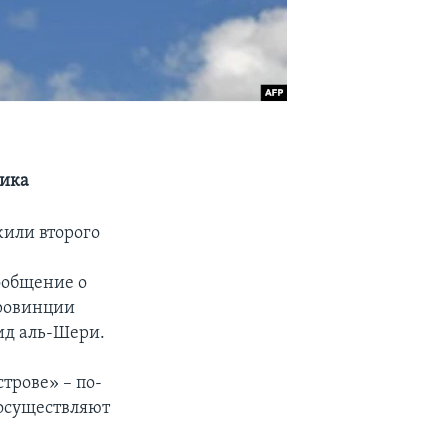
ника
жили второго
ообщение о
провинции
ид аль-Шери.
трове» – по-
 осуществляют