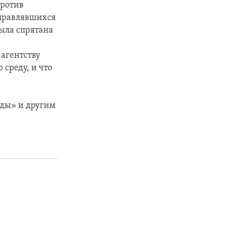
против
аправлявшихся
ыла спрятана
агентству
 среду, и что
ды» и другим