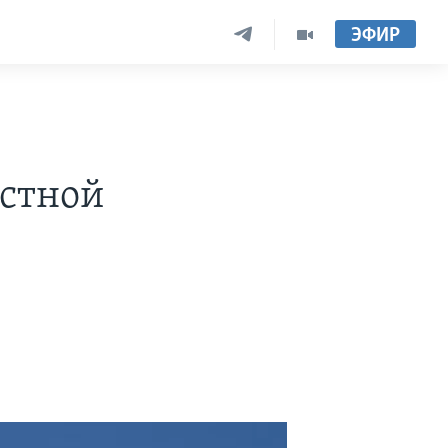
ЭФИР
естной