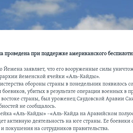
а проведена при поддержке американского беспилот
о Йемена заявляет, что его вооруженные силы уничто
ерархии йеменской ячейки «Аль-Кайды».
истерства обороны страны в понедельник появилось с
ди боевиков, убитых в результате операции военных в 
 востоке страны, был уроженец Саудовской Аравии Са
бностей не сообщалось.
ейка «Аль-Кайды» –«Аль-Кайда на Аравийском полуос
ет активную деятельность на юге страны. Ее боевики
и покушения на сотрудников правительства.