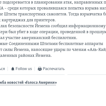
же подозревается в планировании атак, направленных 
А – среди которых провалившаяся попытка взрыва н
е Штаты транспортных самолетов. Тогда взрывчатка б
 картриджах для принтеров.
илах безопасности Йемена сообщил информационному 
Шери был убит в ходе операции, проведенной в прошлую
ал участие американский беспилотник.
емые Соединенными Штатами беспилотные аппараты
 силы Йемена, наносящие удары по членам «Аль-Кай
даленных районах Йемена.
ься
Follow us
Распечатать
жба новостей «Голоса Америки»