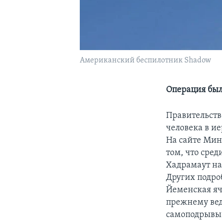
Американский беспилотник Shadow
Операция был
Правительств
человека в и
На сайте Мин
том, что сре
Хадрамаут на
Других подро
Йеменская яч
прежнему вед
самоподрывы 