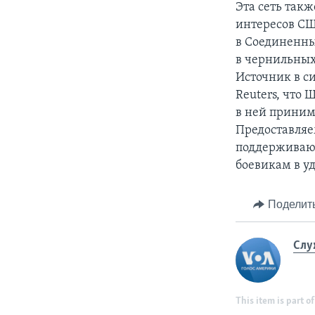
Эта сеть так
интересов СШ
в Соединенны
в чернильных
Источник в с
Reuters, что 
в ней приним
Предоставля
поддерживают
боевикам в у
Поделит
Слу
This item is part of