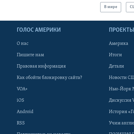
В мире
С
ГОЛОС АМЕРИКИ
ПРОЕКТ
О нас
Америка
Пишите нам
Итоги
Правовая информация
Детали
Как обойти блокировку сайта?
Новости СШ
VOA+
Нью-Йорк 
iOS
Дискуссия 
Android
История «Г
RSS
Учим англ
Learning English