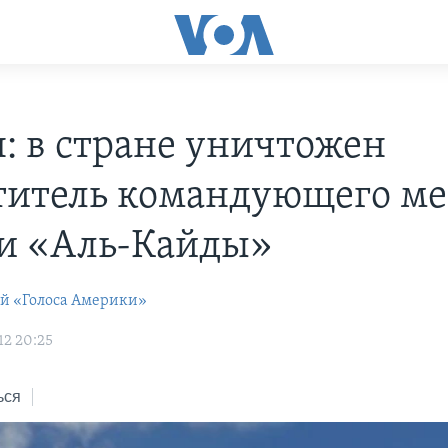
: в стране уничтожен
титель командующего м
и «Аль-Кайды»
ей «Голоса Америки»
12 20:25
ься