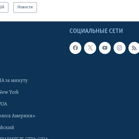
ША
Новости
Ы
СОЦИАЛЬНЫЕ СЕТИ
А за минуту
New York
VOA
олоса Америки»
ийский