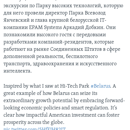
экскурсии по Парку высоких технологий, которую
для него провели директор Парка Всеволод
Янчевский и глава крупной белорусской IT-
компании EPAM Systems Аркадий Добкин. Они
познакомили высокого гостя с передовыми
разработками компаний-резидентов, которые
работают на рынке Соединенных Штатов в сфере
дополненной реальности, беспилотного
транспорта, здравоохранения и искусственного
интеллекта.
Inspired by what I saw at Hi-Tech Park
#Belarus
. A
great example of how Belarus can seize its
extraordinary growth potential by embracing forward-
looking economic policies and smart regulation. It’s
clear how impactful American investment can foster
prosperity across the globe.
pic.twitter.com/5HfEJH82IT