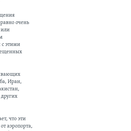
?
ащения
 равно очень
 или
ем
 с этими
прещенных
бывающих
ба, Иран,
акистан,
 других
ет, что эти
от аэропорта,