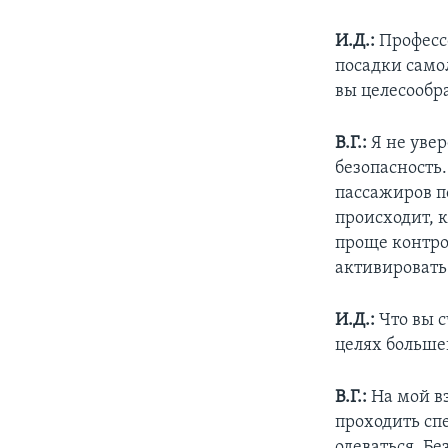
И.Д.:
Профессо
посадки само
вы целесообр
В.Г.:
Я не увер
безопасность.
пассажиров по
происходит, к
проще контрол
активировать 
И.Д.:
Что вы с
целях больше
В.Г.:
На мой вз
проходить сп
одеваться. Б