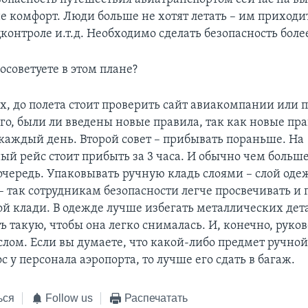
не комфорт. Люди больше не хотят летать – им приходит
цконтроле и.т.д. Необходимо сделать безопасность боле
осоветуете в этом плане?
, до полета стоит проверить сайт авиакомпании или 
го, были ли введены новые правила, так как новые пра
 каждый день. Второй совет – прибывать пораньше. На
й рейс стоит прибыть за 3 часа. И обычно чем больше
очередь. Упаковывать ручную кладь слоями – слой оде
 так сотрудникам безопасности легче просвечивать и п
ой клади. В одежде лучше избегать металлических дета
 такую, чтобы она легко снималась. И, конечно, руков
лом. Если вы думаете, что какой-либо предмет ручно
с у персонала аэропорта, то лучше его сдать в багаж.
ься
Follow us
Распечатать