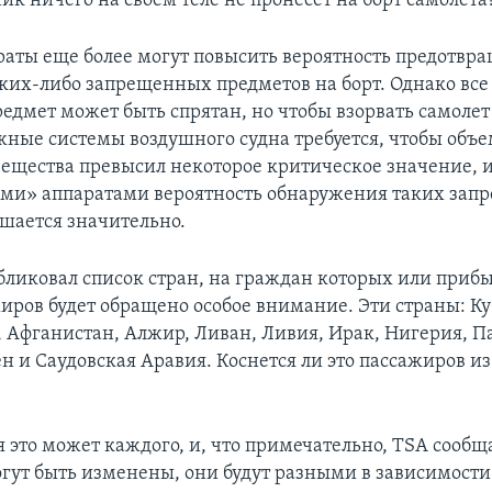
к ничего на своем теле не пронесет на борт самолета
раты еще более могут повысить вероятность предотвр
ких-либо запрещенных предметов на борт. Однако все
едмет может быть спрятан, но чтобы взорвать самолет
жные системы воздушного судна требуется, чтобы объ
вещества превысил некоторое критическое значение, и
ми» аппаратами вероятность обнаружения таких за
шается значительно.
бликовал список стран, на граждан которых или при
жиров будет обращено особое внимание. Эти страны: Ку
, Афганистан, Алжир, Ливан, Ливия, Ирак, Нигерия, П
н и Саудовская Аравия. Коснется ли это пассажиров из
 это может каждого, и, что примечательно, TSA сообща
гут быть изменены, они будут разными в зависимости 