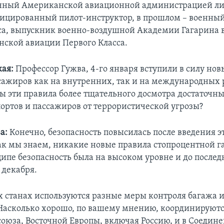
нный Американской авиационной администрацией л
фицированный пилот-инструктор, в прошлом – военный
са, выпускник военно-воздушной Академии Гагарина 
нской авиации Первого Класса.
ая:
Профессор Гужва, 4-го января вступили в силу нов
сажиров как на внутренних, так и на международных
вы эти правила более тщательного досмотра достаточн
ортов и пассажиров от террористической угрозы?
а:
Конечно, безопасность повысилась после введения 
как мы знаем, никакие новые правила стопроцентной г
ципе безопасность была на высоком уровне и до послед
 декабря.
 станах используются разные меры контроля багажа 
Насколько хорошо, по вашему мнению, координируютс
союза, Восточной Европы, включая Россию, и в Соедин