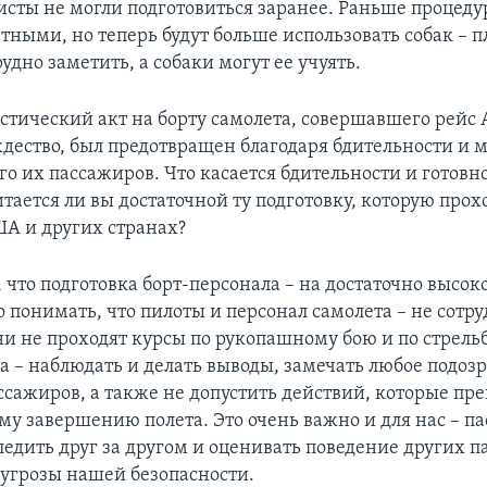
исты не могли подготовиться заранее. Раньше процед
ртными, но теперь будут больше использовать собак – 
удно заметить, а собаки могут ее учуять.
тический акт на борту самолета, совершавшего рейс
ждество, был предотвращен благодаря бдительности и
го их пассажиров. Что касается бдительности и готовн
тается ли вы достаточной ту подготовку, которую прох
ША и других странах?
 что подготовка борт-персонала – на достаточно высок
 понимать, что пилоты и персонал самолета – не сотр
и не проходят курсы по рукопашному бою и по стрельб
ча – наблюдать и делать выводы, замечать любое подоз
ссажиров, а также не допустить действий, которые пр
му завершению полета. Это очень важно и для нас – па
едить друг за другом и оценивать поведение других п
 угрозы нашей безопасности.