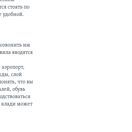
ся стоять по
е удобной.
позвонить им
вила вводятся
 аэропорт,
жды, слой
онять, что вы
лей, обувь
одствоваться
й клади может