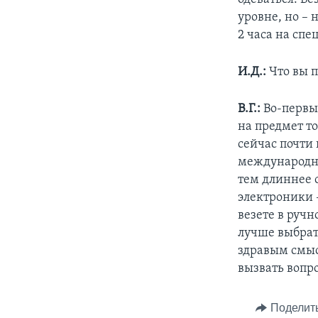
уровне, но – 
2 часа на спе
И.Д.:
Что вы п
В.Г.:
Во-первых
на предмет то
сейчас почти
международны
тем длиннее 
электроники –
везете в ручн
лучше выбрать
здравым смыс
вызвать вопро
Поделит