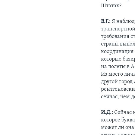
Штатах?
В.Г.:
Я наблюд
транспортной
требования с
страны выполн
координация 
которые бази
на полеты в 
Из моего лич
другой город
рентгеновски
сейчас, чем д
И.Д.:
Сейчас 
которое букв
может ли она