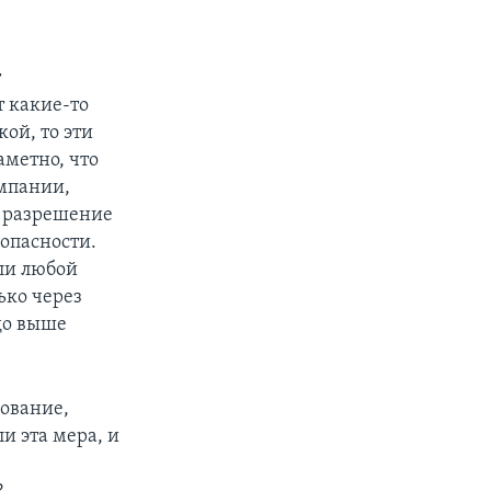
т
 какие-то
ой, то эти
аметно, что
омпании,
ь разрешение
зопасности.
ли любой
ько через
до выше
ование,
и эта мера, и