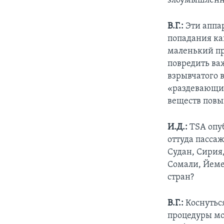
злоумышленни
В.Г.:
Эти аппа
попадания ка
маленький пр
повредить ва
взрывчатого 
«раздевающи
веществ повы
И.Д.:
TSA опу
оттуда пасса
Судан, Сирия
Сомали, Йеме
стран?
В.Г.:
Коснуться
процедуры мо