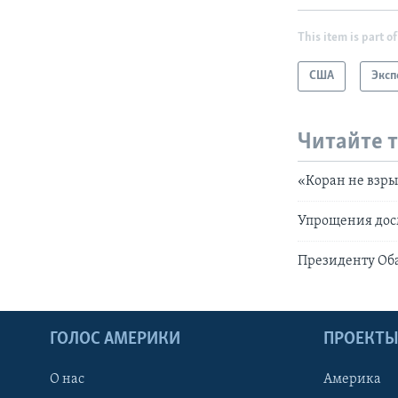
This item is part of
США
Эксп
Читайте 
«Коран не взр
Упрощения дос
Президенту Об
ГОЛОС АМЕРИКИ
ПРОЕКТ
О нас
Америка