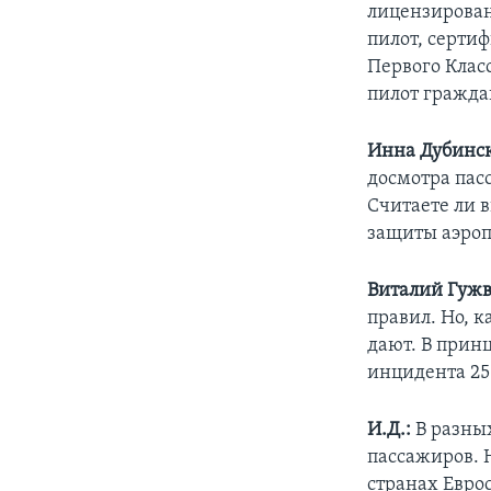
лицензирова
пилот, серти
Первого Клас
пилот гражда
Инна Дубинск
досмотра пас
Считаете ли 
защиты аэроп
Виталий Гужв
правил. Но, 
дают. В прин
инцидента 25
И.Д.:
В разных
пассажиров. 
странах Евро