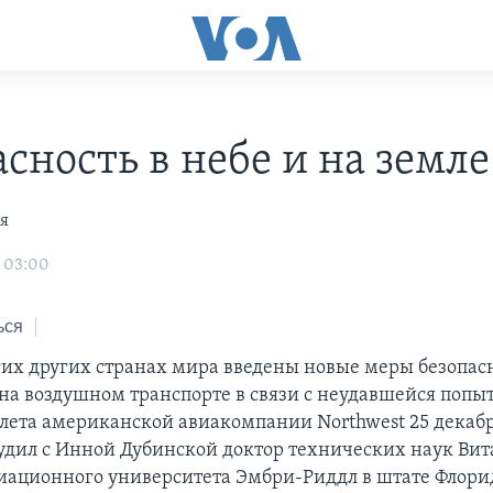
сность в небе и на земле
я
 03:00
ься
их других странах мира введены новые меры безопасн
 на воздушном транспорте в связи с неудавшейся попы
олета американской авиакомпании Northwest 25 декабр
удил с Инной Дубинской доктор технических наук Вит
иационного университета Эмбри-Риддл в штате Флори