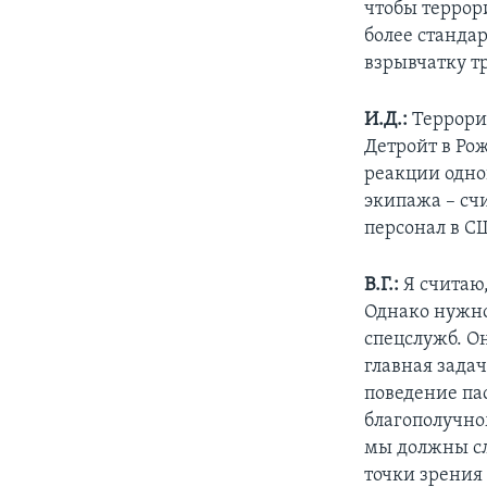
чтобы террор
более станда
взрывчатку тр
И.Д.:
Террорис
Детройт в Ро
реакции одно
экипажа – счи
персонал в С
В.Г.:
Я считаю,
Однако нужно
спецслужб. Он
главная зада
поведение па
благополучно
мы должны сл
точки зрения