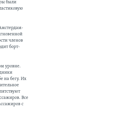
уры были
пластиковую
 Амстердам-
 мгновенной
ости членов
одит борт-
ом уровне.
удники
е на бегу. Их
рительное
епятствуют
ссажиров. Все
ассажиров с