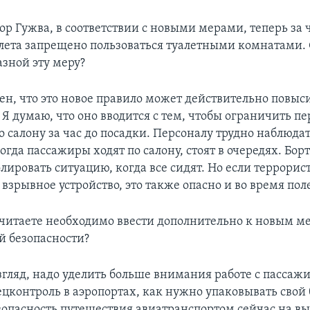
р Гужва, в соответствии с новыми мерами, теперь за ч
лета запрещено пользоваться туалетными комнатами. 
азной эту меру?
ен, что это новое правило может действительно повыс
 Я думаю, что оно вводится с тем, чтобы ограничить 
 салону за час до посадки. Персоналу трудно наблюдать
огда пассажиры ходят по салону, стоят в очередях. Бо
ировать ситуацию, когда все сидят. Но если террорис
взрывное устройство, это также опасно и во время пол
читаете необходимо ввести дополнительно к новым м
й безопасности?
гляд, надо уделить больше внимания работе с пассаж
ецконтроль в аэропортах, как нужно упаковывать свой 
езопасность путешествия авиатранспортом сейчас на в