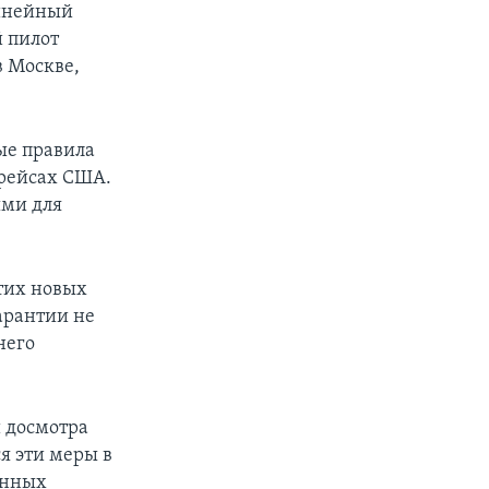
инейный
 пилот
в Москве,
ые правила
 рейсах США.
ыми для
этих новых
арантии не
него
и досмотра
я эти меры в
енных