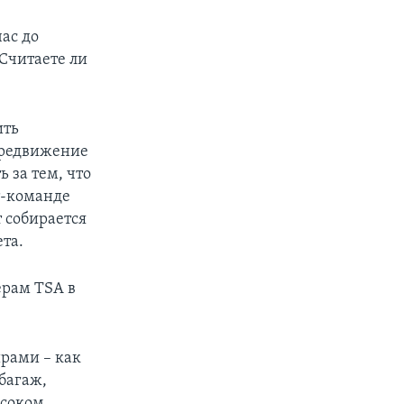
ас до
Считаете ли
ить
передвижение
 за тем, что
рт-команде
т собирается
ета.
ерам TSA в
ирами – как
багаж,
ысоком