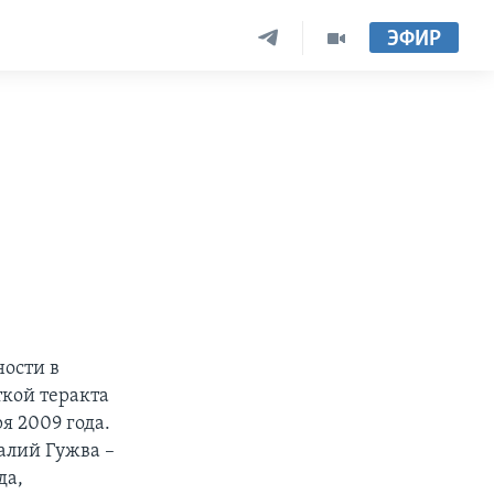
ЭФИР
ости в
ткой теракта
я 2009 года.
алий Гужва –
да,