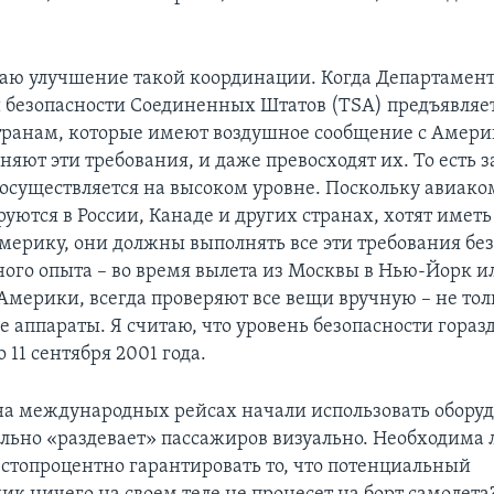
аю улучшение такой координации. Когда Департамен
 безопасности Соединенных Штатов (TSA) предъявляет
транам, которые имеют воздушное сообщение с Америк
яют эти требования, и даже превосходят их. То есть з
осуществляется на высоком уровне. Поскольку авиак
руются в России, Канаде и других странах, хотят имет
Америку, они должны выполнять все эти требования бе
ного опыта – во время вылета из Москвы в Нью-Йорк и
 Америки, всегда проверяют все вещи вручную – не тол
е аппараты. Я считаю, что уровень безопасности гораз
о 11 сентября 2001 года.
на международных рейсах начали использовать оборуд
ально «раздевает» пассажиров визуально. Необходима л
 стопроцентно гарантировать то, что потенциальный