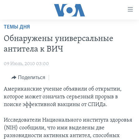
Линки
доступности
Перейти
ТЕМЫ ДНЯ
на
ГЛАВНОЕ
Обнаружены универсальные
основной
ПРОГРАММЫ
контент
антитела к ВИЧ
ПРОЕКТЫ
Перейти
АМЕРИКА
к
09 Июль, 2010 03:00
ЭКСПЕРТИЗА
НОВОСТИ ЗА МИНУТУ
УЧИМ АНГЛИЙСКИЙ
основной
Поделиться
ИНТЕРВЬЮ
ИТОГИ
НАША АМЕРИКАНСКАЯ ИСТОРИЯ
навигации
Перейти
ФАКТЫ ПРОТИВ ФЕЙКОВ
Американские ученые объявили об открытии,
ПОЧЕМУ ЭТО ВАЖНО?
А КАК В АМЕРИКЕ?
в
которое может означать серьезный прорыв в
ЗА СВОБОДУ ПРЕССЫ
ДИСКУССИЯ VOA
АРТЕФАКТЫ
поиск
поиске эффективной вакцины от СПИДа.
УЧИМ АНГЛИЙСКИЙ
ДЕТАЛИ
АМЕРИКАНСКИЕ ГОРОДКИ
Исследователи Национального института здоровья
ВИДЕО
НЬЮ-ЙОРК NEW YORK
ТЕСТЫ
(NIH) сообщили, что ими выделены две
ПОДПИСКА НА НОВОСТИ
АМЕРИКА. БОЛЬШОЕ ПУТЕШЕСТВИЕ
разновидности активных антител, способных