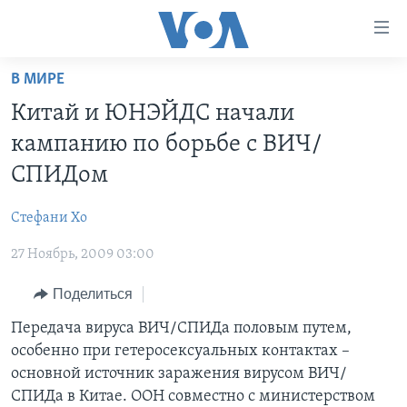
Линки
доступности
Перейти
В МИРЕ
на
ГЛАВНОЕ
Китай и ЮНЭЙДС начали
основной
ПРОГРАММЫ
контент
кампанию по борьбе с ВИЧ/
ПРОЕКТЫ
Перейти
АМЕРИКА
СПИДом
к
ЭКСПЕРТИЗА
НОВОСТИ ЗА МИНУТУ
УЧИМ АНГЛИЙСКИЙ
основной
Стефани Хо
ИНТЕРВЬЮ
ИТОГИ
НАША АМЕРИКАНСКАЯ ИСТОРИЯ
навигации
Перейти
27 Ноябрь, 2009 03:00
ФАКТЫ ПРОТИВ ФЕЙКОВ
ПОЧЕМУ ЭТО ВАЖНО?
А КАК В АМЕРИКЕ?
в
ЗА СВОБОДУ ПРЕССЫ
Поделиться
ДИСКУССИЯ VOA
АРТЕФАКТЫ
поиск
УЧИМ АНГЛИЙСКИЙ
ДЕТАЛИ
АМЕРИКАНСКИЕ ГОРОДКИ
Передача вируса ВИЧ/СПИДа половым путем,
особенно при гетеросексуальных контактах –
ВИДЕО
НЬЮ-ЙОРК NEW YORK
ТЕСТЫ
основной источник заражения вирусом ВИЧ/
ПОДПИСКА НА НОВОСТИ
АМЕРИКА. БОЛЬШОЕ ПУТЕШЕСТВИЕ
СПИДа в Китае. ООН совместно с министерством