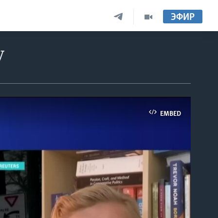
ЭФИР
у
EMBED