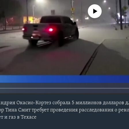
No media source currently avail
ндрия Окасио-Кортез собрала 5 миллионов долларов 
р Тина Смит требует проведения расследования о рек
 и газ в Техасе