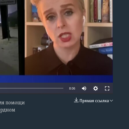
able
8:06
Прямая ссылка
для помощи
EMBED
ордном