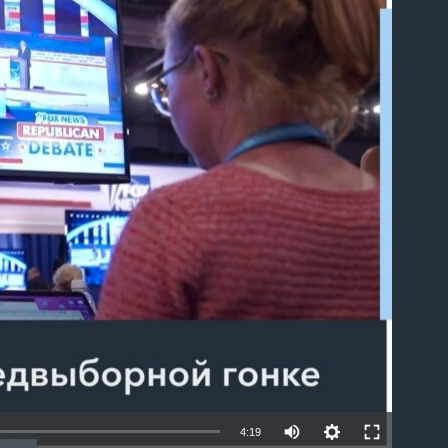
able
4:19