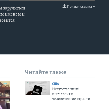
Прямая ссылка
ы заручиться
EMBED
оим именем и
новится
Читайте также
США
Искусственный
интеллект и
человеческие страсти