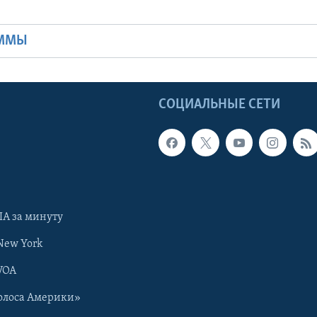
Ы
АММЫ
Ы
СОЦИАЛЬНЫЕ СЕТИ
А за минуту
New York
VOA
олоса Америки»