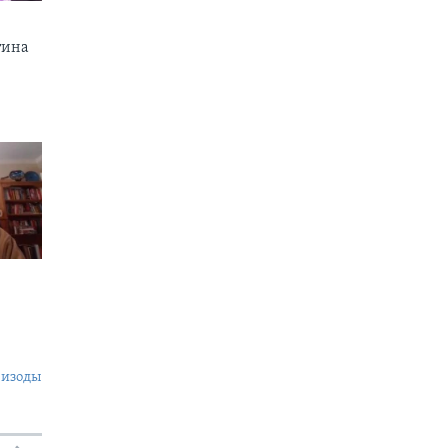
тина
пизоды