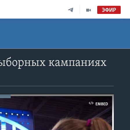
ЭФИР
выборных кампаниях
EMBED