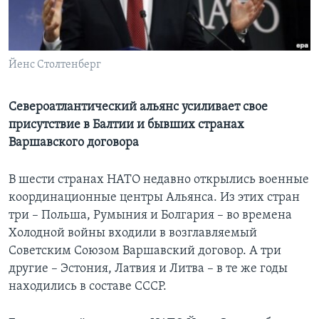
Learning English
СОЦИАЛЬНЫЕ СЕТИ
Йенс Столтенберг
Североатлантический альянс усиливает свое
присутствие в Балтии и бывших странах
Языки
Варшавского договора
В шести странах НАТО недавно открылись военные
координационные центры Альянса. Из этих стран
три – Польша, Румыния и Болгария – во времена
Холодной войны входили в возглавляемый
Советским Союзом Варшавский договор. А три
другие – Эстония, Латвия и Литва – в те же годы
находились в составе СССР.