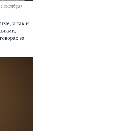
ие октября)
ные, и так и
циями,
говорах за
.