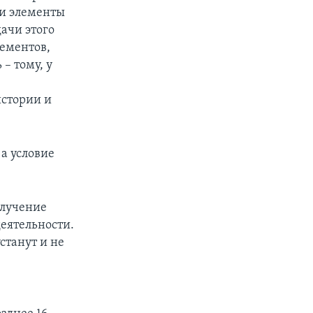
 и элементы
дачи этого
лементов,
– тому, у
истории и
 а условие
олучение
еятельности.
станут и не