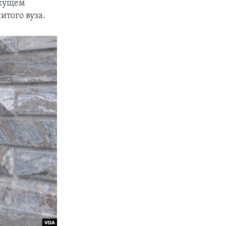
екущем
того вуза.