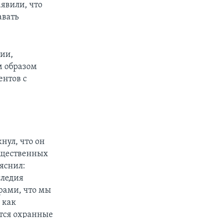
явили, что
авать
ции,
м образом
ентов с
нул, что он
ущественных
яснил:
следия
рами, что мы
 как
ются охранные