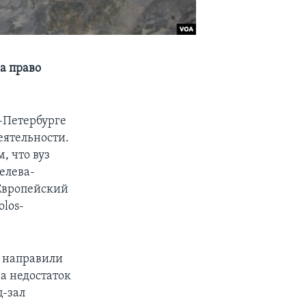
а право
т-Петербурге
еятельности.
, что вуз
елева-
 Европейский
olos-
 направили
а недостаток
ц-зал