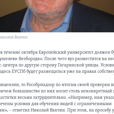
Николай Вахтин
о в течение октября Европейский университет должен б
ушелева-Безбородко. После чего вуз разместится на н
с-центра по другую сторону Гагаринской улицы. Услов
 здесь ЕУСПб будет размещаться уже на правах собстве
лицензии, то Рособрнадзор по итогам своей проверки 
ричем большинство из них носит столь неконкретный х
остатки весьма затруднительно. «Например, нам указа
спечены условия для обучения людей с ограниченными
и», – отметил Николай Вахтин. При этом, на просьбу 