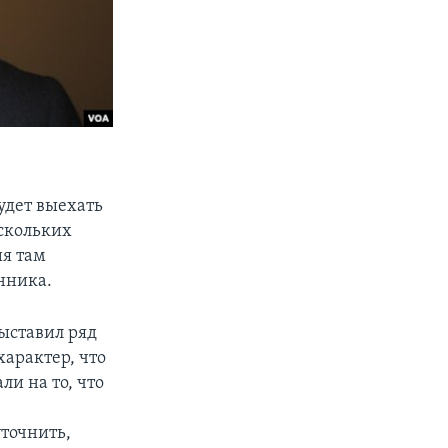
удет выехать
ескольких
ия там
нника.
выставил ряд
арактер, что
ли на то, что
уточнить,