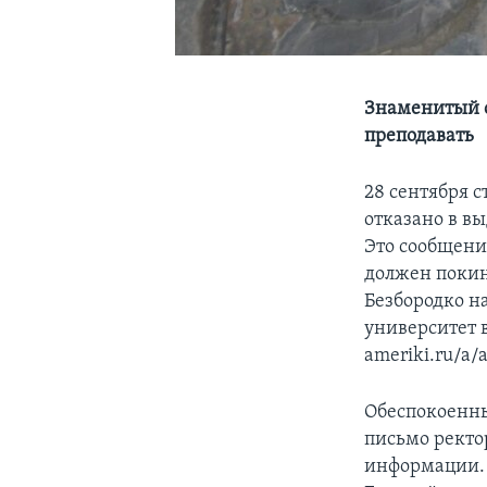
Знаменитый с
преподавать
28 сентября с
отказано в в
Это сообщени
должен покин
Безбородко на
университет 
ameriki.ru/a/
Обеспокоенны
письмо ректо
информации. 