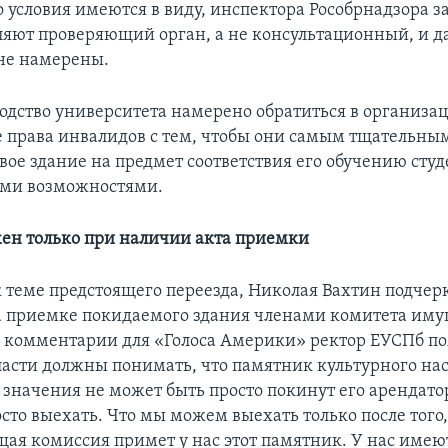
 условия имеются в виду, инспектора Рособрнадзора за
ляют проверяющий орган, а не консультационный, и д
не намерены.
водство университета намерено обратиться в организа
рава инвалидов с тем, чтобы они самым тщательны
ое здание на предмет соответствия его обучению студ
ми возможностями.
ен только при наличии акта приемки
 теме предстоящего переезда, Николая Вахтин подчерк
а приемке покидаемого здания членами комитета им
 комментарии для «Голоса Америки» ректор ЕУСПб по
ласти должны понимать, что памятник культурного на
 значения не может быть просто покинут его арендато
сто выехать. Что мы можем выехать только после того,
щая комиссия примет у нас этот памятник. У нас име