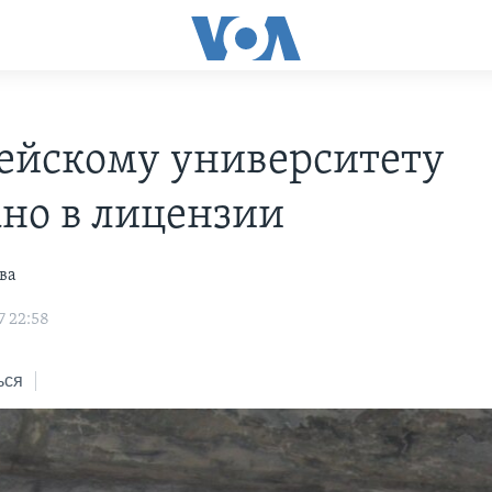
ейскому университету
ано в лицензии
ва
7 22:58
ься