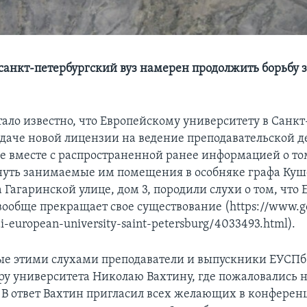
анкт-петербургский вуз намерен продолжить борьбу з
тало известно, что Европейскому университету в Санк
ыдаче новой лицензии на ведение преподавательской д
е вместе с распространенной ранее информацией о том
уть занимаемые им помещения в особняке графа Куш
 Гагаринской улице, дом 3, породили слухи о том, что
вообще прекращает свое существование (https://www.g
ai-european-university-saint-petersburg/4033493.html).
е этими слухами преподаватели и выпускники ЕУСПб
ру университета Николаю Вахтину, где пожаловались н
В ответ Вахтин пригласил всех желающих в конферен