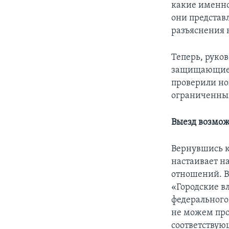
какие именно
они представ
разъяснения 
Теперь, руко
защищающие п
проверили нов
ограниченны
Выезд возмож
Вернувшись к
настаивает н
отношений. В
«Городские в
федерального
не можем про
соответствую