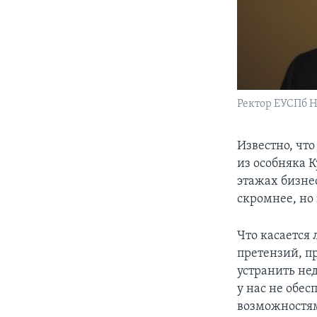
Ректор ЕУСПб 
Известно, чт
из особняка К
этажах бизне
скромнее, но
Что касается 
претензий, п
устранить нед
у нас не обе
возможностям