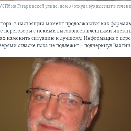
УСПб на Гагаринской улице, дом 3 (откуда вуз выселят в течен
ктора, в настоящий момент продолжаются как формаль
е переговоры с некими высокопоставленными инстан
лах изменить ситуацию к лучшему. Информация о пере
ерями огласке пока не подлежит – подчеркнул Вахтин