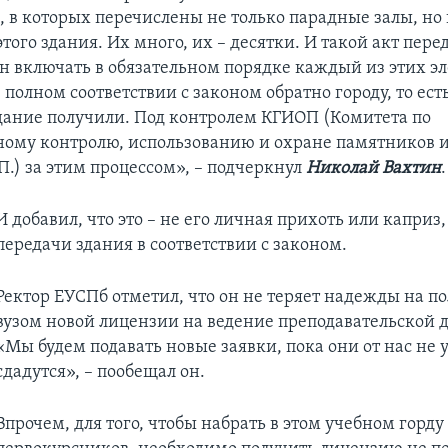
а, в которых перечислены не только парадные залы, но
этого здания. Их много, их – десятки. И такой акт пере
н включать в обязательном порядке каждый из этих э
полном соответствии с законом обратно городу, то есть 
здание получили. Под контролем КГИОП (Комитета по
ному контролю, использованию и охране памятников 
П.) за этим процессом», – подчеркнул
Николай Вахтин
.
И добавил, что это – не его личная прихоть или каприз,
передачи здания в соответствии с законом.
Ректор ЕУСПб отметил, что он не теряет надежды на п
вузом новой лицензии на ведение преподавательской д
«Мы будем подавать новые заявки, пока они от нас не у
сдадутся», – пообещал он.
Впрочем, для того, чтобы набрать в этом учебном горду