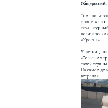
Общероссийск
Теме политза
фронта» на н
скульптурный
политических
«Кресты».
Участница пи
«Голоса Амер
своей страны.
На самом деле
ветреная.