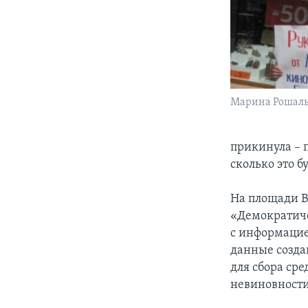
Марина Рошал
прикинула – 
сколько это б
На площади В
«Демократиче
с информацие
данные созда
для сбора ср
невиновности