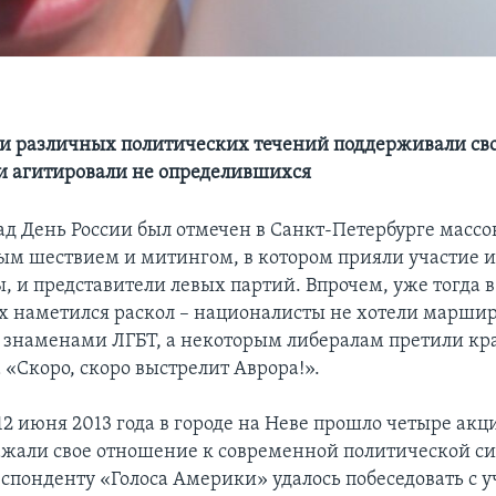
и различных политических течений поддерживали св
и агитировали не определившихся
зад День России был отмечен в Санкт-Петербурге масс
м шествием и митингом, в котором прияли участие и
, и представители левых партий. Впрочем, уже тогда в
 наметился раскол – националисты не хотели маршир
знаменами ЛГБТ, а некоторым либералам претили кр
 «Скоро, скоро выстрелит Аврора!».
 12 июня 2013 года в городе на Неве прошло четыре ак
жали свое отношение к современной политической си
еспонденту «Голоса Америки» удалось побеседовать с 