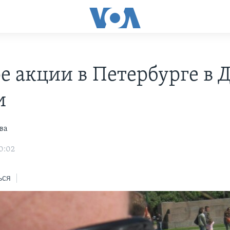
е акции в Петербурге в 
и
ва
0:02
ься