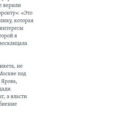
е верили
ронту»: «Это
лику, которая
 интересы
торой я
- восклицала
икета, не
Москве под
 Ярова,
ощади
г, а власти
збиение