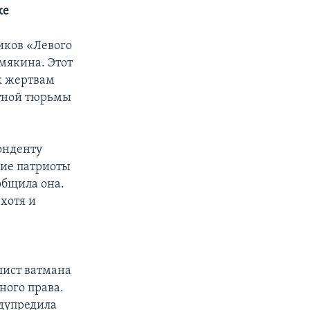
ке
иков «Левого
мякина. Этот
к жертвам
стной тюрьмы
онденту
щие патриоты
общила она.
 хотя и
лист ватмана
ного права.
едупредила