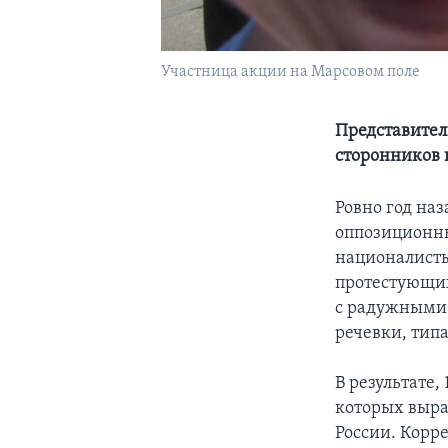
Участница акции на Марсовом поле
Представител
сторонников 
Ровно год на
оппозиционны
националисты
протестующих
с радужными 
речевки, типа
В результате,
которых выра
России. Корр