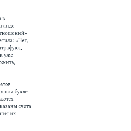
ь
 в
аганде
отношений»
тила: «Нет,
штрафуют,
ак уже
ожить,
етов
льшой буклет
щаются
казаны счета
ания их