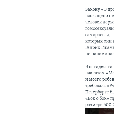
Закону «О пр
посвящено не
человек держ
гомосексуали
самораспад. 
которых они д
Генрих Гиммл
не напоминае
В пятидесяти 
плакатом «Мой
и моего ребе
требовала «Ру
Петербурге б
«Бок о бок» 
размере 500 