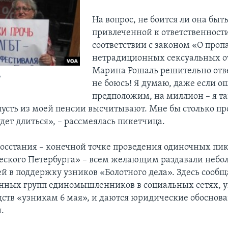
На вопрос, не боится ли она быт
привлеченной к ответственности
соответствии с законом «О проп
нетрадиционных сексуальных 
Марина Рошаль решительно отве
ь
не боюсь! Я думаю, даже если о
предположим, на миллион – я т
пусть из моей пенсии высчитывают. Мне бы столько пр
удет длиться», – рассмеялась пикетчица.
осстания – конечной точке проведения одиночных пик
ского Петербурга» – всем желающим раздавали небо
й в поддержку узников «Болотного дела». Здесь сооб
нных групп единомышленников в социальных сетях, у
едств «узникам 6 мая», и даются юридические обоснов
.