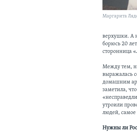
Маргарита Ляд
верхушки. А н
борюсь 20 лет
сторонница «
Между тем, н
выражалась с
домашним аре
заметила, чт
«несправедли
утроили пров
людей, самое 
Нужны ли Рос