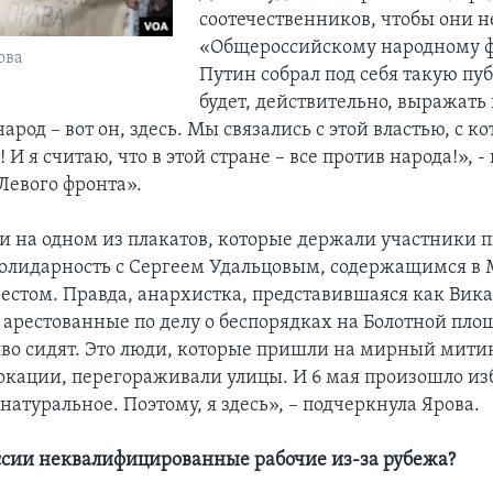
соотечественников, чтобы они н
«Общероссийскому народному ф
ова
Путин собрал под себя такую пуб
будет, действительно, выражать
арод – вот он, здесь. Мы связались с этой властью, с ко
! И я считаю, что в этой стране – все против народа!», 
Левого фронта».
и на одном из плакатов, которые держали участники п
олидарность с Сергеем Удальцовым, содержащимся в 
стом. Правда, анархистка, представившаяся как Вика
о арестованные по делу о беспорядках на Болотной пл
во сидят. Это люди, которые пришли на мирный митин
окации, перегораживали улицы. И 6 мая произошло и
натуральное. Поэтому, я здесь», – подчеркнула Ярова.
сии неквалифицированные рабочие из-за рубежа?