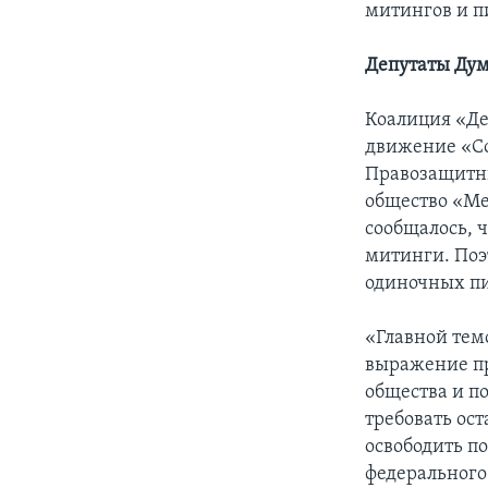
митингов и п
Депутаты Дум
Коалиция «Де
движение «С
Правозащитны
общество «Ме
сообщалось, 
митинги. Поэ
одиночных пи
«Главной тем
выражение пр
общества и п
требовать ос
освободить п
федерального