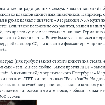
опаганде нетрадиционных сексуальных отношений» 
сколько плакатов одиночных пикетчиков. Например, 
ал в руках плакат с цитатой: «В Германии 7-8% мужчин
сты. Если такое положение сохранится, нашей нации 
Те, кто практикует гомосексуализм, лишает Германию 
олжны ей поставлять». Внизу было указано имя автора
ер, рейхсфюрер СС, – и красным фломастером припис
т?».
метрах (как требует закон) от этого пикетчика стояла
 сын – гей. И я его люблю! Закон против ЛГБТ – зако
нка!». А активист «Демократического Петербурга» Ма
ки прочь от ЛГБТ-кинофестиваля “Бок о бок”!». На днях
ыло вынесено судебное решение, согласно которому к
признается «иностранным агентом», и обязан выплатит
000 рублей.