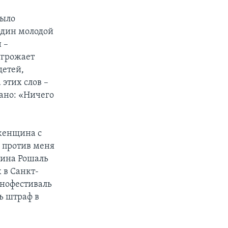
было
один молодой
 –
угрожает
детей,
 этих слов –
ано: «Ничего
 женщина с
н против меня
рина Рошаль
 в Санкт-
инофестиваль
ь штраф в