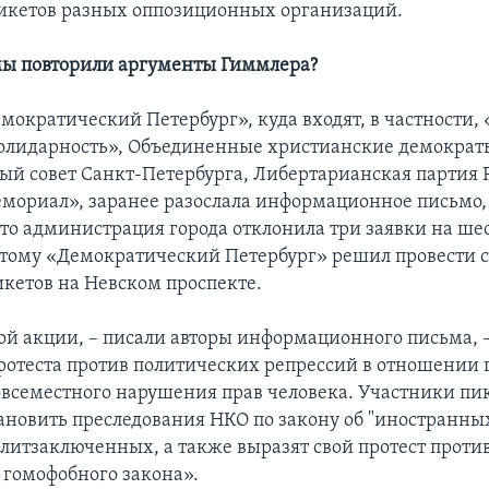
икетов разных оппозиционных организаций.
ы повторили аргументы Гиммлера?
мократический Петербург», куда входят, в частности, 
олидарность», Объединенные христианские демократ
й совет Санкт-Петербурга, Либертарианская партия 
мориал», заранее разослала информационное письмо,
что администрация города отклонила три заявки на ше
тому «Демократический Петербург» решил провести 
кетов на Невском проспекте.
ой акции, – писали авторы информационного письма, –
отеста против политических репрессий в отношении 
овсеместного нарушения прав человека. Участники пик
тановить преследования НКО по закону об "иностранных
олитзаключенных, а также выразят свой протест проти
 гомофобного закона».