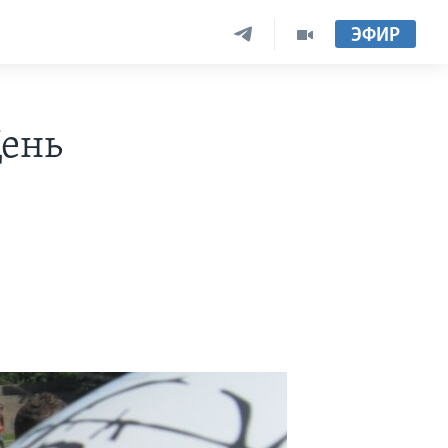
ЭФИР
День