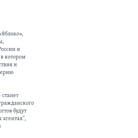
«Яблоко»,
ы,
России и
 в котором
ствия и
серию
 станет
гражданского
етов будут
 агентах",
в