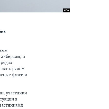
оих
овым
 либералы, и
 рядах
овать рядом
асные флаги и
ции, участники
туации в
участниками