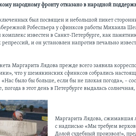
ому народному фронту отказано в народной поддерж
ключенных был посвящен и небольшой пикет сторонн
абережной Робеспьера у сфинксов работы Михаила Ше
 комплекс известен в Санкт-Петербурге, как памятни
 репрессий, и он установлен напротив печально изве
кета Маргарита Лядова прежде всего заявила корресп
ики», что у шемякинских сфинксов собрались настоя
 «Нас было бы больше, если бы не плохая погода», – со
, погода в этот день в Петербурге выдалась солнечная,
Маргарита Лядова, сжимавшая 
с надписью «Мы требуем верхов
Долой судебный произвол!», пр