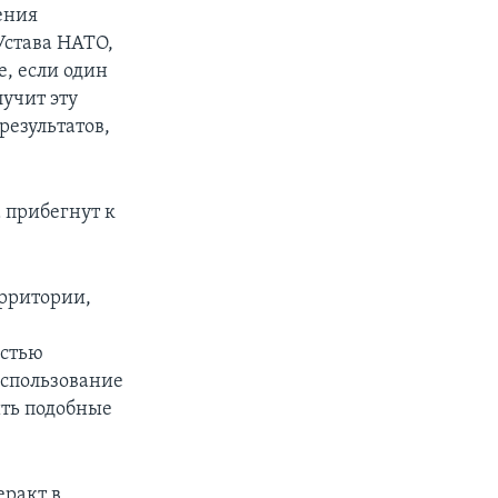
ения
Устава НАТО,
е, если один
учит эту
результатов,
 прибегнут к
ерритории,
остью
использование
ить подобные
еракт в