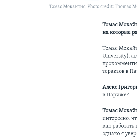
Томас Мокайтис. Photo credit: Thomas Mo
Томас Мокайт
на которые р
Томас Мокайт
University), 
прокомментир
терактов в П
Алекс Григор
в Париже?
Томас Мокайт
интересно, ч
как работать
однако я уве