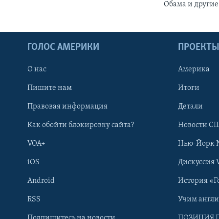
Обама и други
ГОЛОС АМЕРИКИ
ПРОЕКТ
О нас
Америка
Пишите нам
Итоги
Правовая информация
Детали
Как обойти блокировку сайта?
Новости СШ
VOA+
Нью-Йорк 
iOS
Дискуссия 
Android
История «Г
RSS
Учим англ
Learning English
Подпишитесь на новости
ПОЗИЦИЯ 