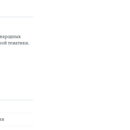
ународных
ной тематики.
ии