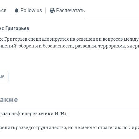
ься
Follow us
Распечатать
кс Григорьев
кс Григорьев специализируется на освещении вопросов межд
ошений, обороны и безопасности, разведки, терроризма, ядер
ША
также
овала нефтеперевозчики ИГИЛ
репить разведсотрудничество, но не меняет стратегию по Сир