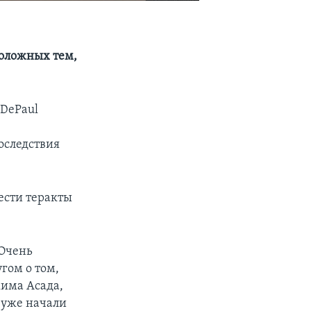
положных тем,
 DePaul
оследствия
ести теракты
 Очень
гом о том,
жима Асада,
 уже начали