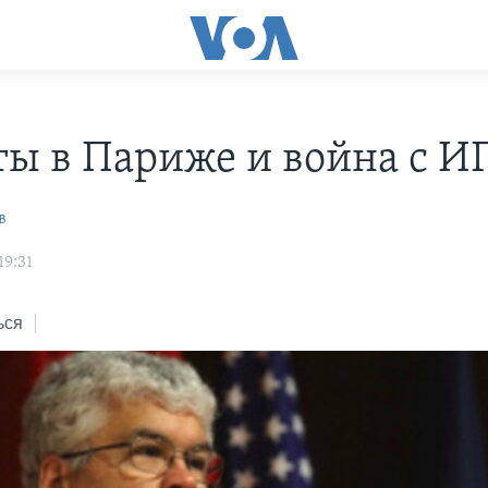
ты в Париже и война с И
в
19:31
ься