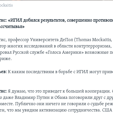
ckaitis
ис: «ИГИЛ добился результатов, совершенно противо
ассчитывал»
ис, профессор Университета ДеПол (Thomas Mockaitis,
автор многих исследований в области контртерроризма,
овал Русской службе «Голоса Америки» возможные п
ариже.
ьев:
К каким последствиям в борьбе с ИГИЛ могут прив
ис:
Я думаю, что это приведет к большей кооперации.
то даже Владимир Путин и Обама поговорили друг с дру
 вместе. Публично они ничего не говорили о судьбе ре
рен, что мы увидим активизацию сотрудничества. США