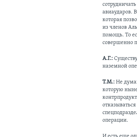
сотрудничать
авиаударов. 
которая позво
из членов Ал
помощь. То ес
совершенно п
А.Г.:
Существуе
наземной оп
Т.М.:
Не дума
которую ныне
контрпродукт
отказываться
спецподразде
операции.
И есть еще од