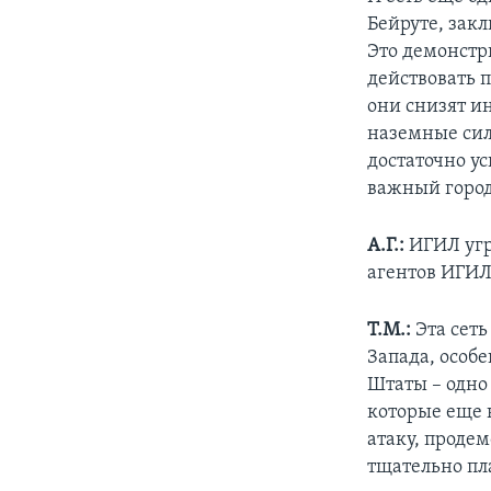
Бейруте, закл
Это демонстр
действовать п
они снизят и
наземные сил
достаточно у
важный город
А.Г.:
ИГИЛ угр
агентов ИГИЛ
Т.М.:
Эта сеть
Запада, особ
Штаты – одно
которые еще 
атаку, проде
тщательно пл