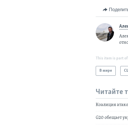
Поделит
Але
Але
отн
This item is part of
В мире
С
Читайте 
Коалиция атак
G20 обещает ук