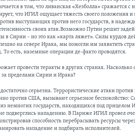
ючается в том, что ливанская «Хезболла» сражается с 
ирует, что ИГИЛ ощущает тяжесть своего положения и 
ротив выступающих против него государств, в надежде 
нтенсивность своих атак.Возможно Путин решит задей
ы в Сирии – но это как «карта ляжет». Силы курдов де
спешно на севере Ирака, мы помогли им захватить стр
. То есть, наземные операции де-факто проводятся.
ожает провести теракты в других странах. Насколько 
 за пределами Сирии и Ирака?
 достаточно серьезна. Террористические атаки против 
енно против США, вызывают серьезное беспокойство: 
 из немногих государств, находящихся под прицелом 
не подверглись нападению. В Париже ИГИЛ провел оч
монстрировав способность перебрасывать ресурсы чере
анировать нападение и подбирать исполнителей.