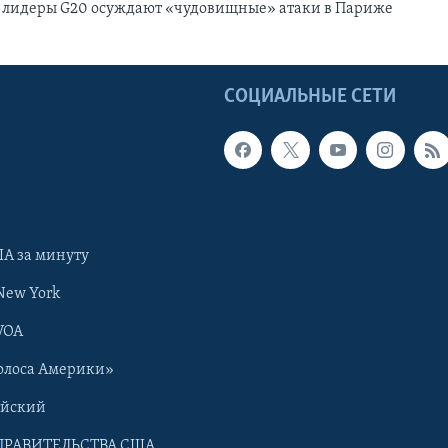
е лидеры G20 осуждают «чудовищные» атаки в Париже
Ы
СОЦИАЛЬНЫЕ СЕТИ
А за минуту
New York
VOA
олоса Америки»
ийский
ПРАВИТЕЛЬСТВА США