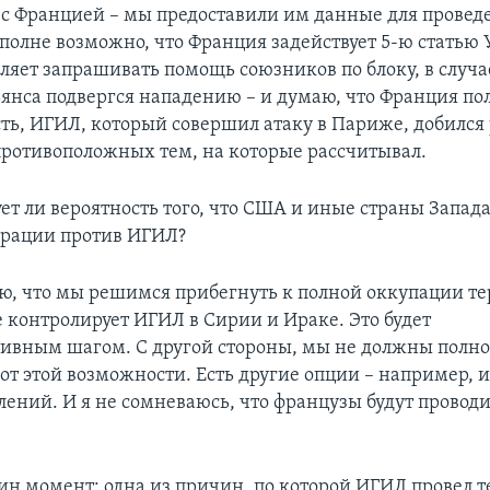
 с Францией – мы предоставили им данные для провед
Вполне возможно, что Франция задействует 5-ю статью 
ляет запрашивать помощь союзников по блоку, в случа
ьянса подвергся нападению – и думаю, что Франция пол
ть, ИГИЛ, который совершил атаку в Париже, добился 
ротивоположных тем, на которые рассчитывал.
т ли вероятность того, что США и иные страны Запада
ерации против ИГИЛ?
ю, что мы решимся прибегнуть к полной оккупации т
 контролирует ИГИЛ в Сирии и Ираке. Это будет
ивным шагом. С другой стороны, мы не должны полн
 от этой возможности. Есть другие опции – например, 
лений. И я не сомневаюсь, что французы будут провод
ин момент: одна из причин, по которой ИГИЛ провел т