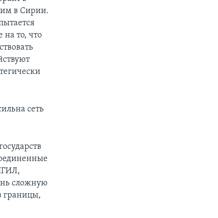
ним в Сирии.
пытается
на то, что
ствовать
йствуют
атегически
сильна сеть
государств
Соединенные
ИГИЛ,
ень сложную
з границы,