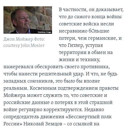
​В частности, он доказывает,
что до самого конца войны
советские войска несли
несравнимо бОльшие
потери, чем германские, и
Джон Мойжер Фото:
что Гитлер, уступая
сourtesy John Mosier
территории в обмен на
жизни и технику,
намеревался обескровить своего противника,
чтобы нанести решительный удар. И что, не будь
западных союзников, это было бы вполне
реальным. Косвенным подтверждением правоты
Мойжера может служить то, что советские и
российские данные о потерях в этой страшной
войне регулярно корректируются. Недавно
сопредседатель движения «Бессмертный полк
России» Николай Земцов – со ссылкой на