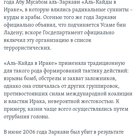
года Абу Мусабом аль-Заркави «Аль-Кайды в
Ираке», в которую влились радикальные сунниты –
курды и арабы. Осенью того же года Заркави
официально объявил, что подчиняется Усаме бин
Ладену; вскоре Госдепартамент официально
включил эту организацию в список
террористических.
«Аль-Кайда в Ираке» применяла традиционную
для такого рода формирований тактику действий:
взрывы бомб, обстрелы и захват заложников,
однако она отличалась от других группировок,
противостоявших силам международной коалиции
и властям Ирака, невероятной жестокостью. К
примеру, казни чаще всего осуществлялись путем
отрубания головы.
В июне 2006 года Заркави был убит в результате