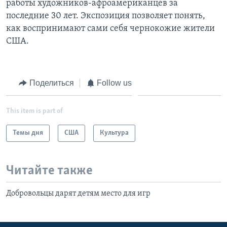
работы художников-афроамериканцев за
последние 30 лет. Экспозиция позволяет понять,
Learning English
как воспринимают сами себя чернокожие жители
США.
СОЦИАЛЬНЫЕ СЕТИ
Поделиться
Follow us
Языки
This item is part of
Темы дня
США
Культура
Читайте также
Добровольцы дарят детям место для игр