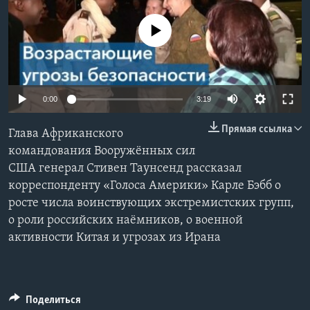
Learning English
No media source currently available
СОЦИАЛЬНЫЕ СЕТИ
0:00
3:19
Языки
Прямая ссылка
Глава Африканского
командования Вооружённых сил
США генерал Стивен Таунсенд рассказал
корреспонденту «Голоса Америки» Карле Бэбб о
росте числа воинствующих экстремистских групп,
о роли российских наёмников, о военной
активности Китая и угрозах из Ирана
Поделиться