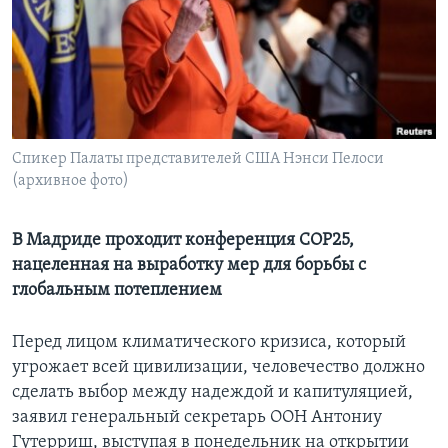
Learning English
СОЦИАЛЬНЫЕ СЕТИ
Cпикер Палаты представителей США Нэнси Пелоси
(архивное фото)
Языки
В Мадриде проходит конференция COP25,
нацеленная на выработку мер для борьбы с
глобальным потеплением
Перед лицом климатического кризиса, который
угрожает всей цивилизации, человечество должно
сделать выбор между надеждой и капитуляцией,
заявил генеральный секретарь ООН Антониу
Гутерриш, выступая в понедельник на открытии