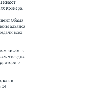
называют
ля Крокера.
зидент Обама
лены альянса
редачи всех
ом числе - с
ал, что одна
территорию
, как в
 24