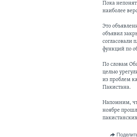
Пока непонят
наиболее вер
Это объявлен
объявил закр
согласовали 
функций по о
По словам Оба
целью урегул
из проблем к
Пакистана.
Напомним, чт
ноябре прошл
пакистанских
Поделит