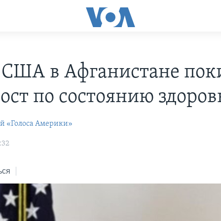
 США в Афганистане пок
пост по состоянию здоров
ей «Голоса Америки»
:32
ься