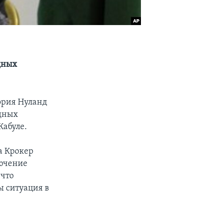
дных
ория Нуланд
одных
Кабуле.
а Крокер
лючение
 что
 ситуация в