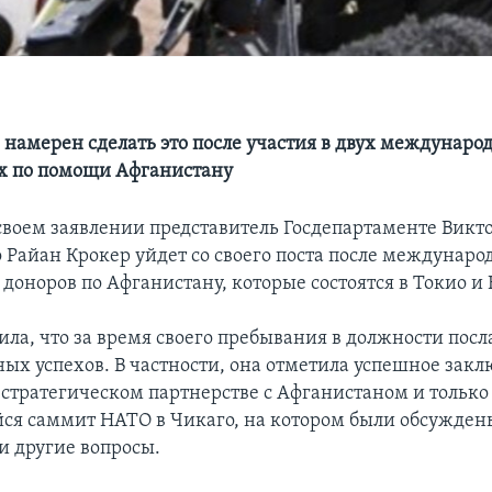
 намерен сделать это после участия в двух междунаро
х по помощи Афганистану
 своем заявлении представитель Госдепартаменте Викт
о Райан Крокер уйдет со своего поста после междунар
оноров по Афганистану, которые состоятся в Токио и 
ила, что за время своего пребывания в должности посл
ных успехов. В частности, она отметила успешное зак
 стратегическом партнерстве с Афганистаном и только
я саммит НАТО в Чикаго, на котором были обсуждены
и другие вопросы.