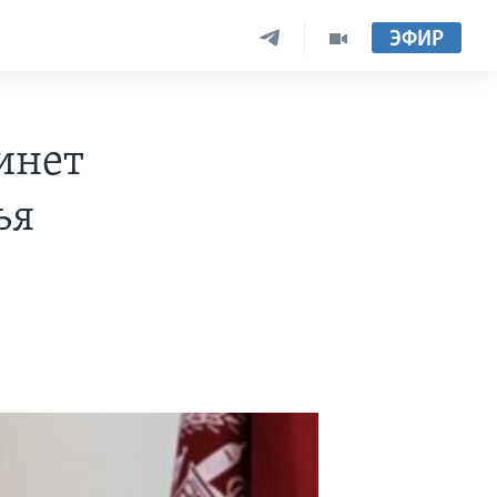
ЭФИР
инет
ья