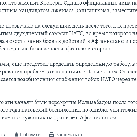
но, кто заменит Крокера. Однако официальные лица 
оятным кандидатом Джеймса Каннингхэма, заместите
ие прозвучало на следующий день после того, как пре
ытым двухдневный саммит НАТО, во время которого ч
план свертывания боевых действий в Афганистане и пе
беспечению безопасности афганской стороне.
мы, еще предстоит проделать определенную работу, в т
ирования проблем в отношениях с Пакистаном. Он сказ
асается возобновления снабжения войск НАТО через 
о эти каналы были перекрыты Исламабадом после того
ого года натовский беспилотник по ошибке уничтожил
 военнослужащих на границе с Афганистаном.
ься
Follow us
Распечатать