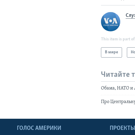
Слу
This item is part of
В мире
Н
Читайте 
Обама, НАТО и 
Про Центральну
ГОЛОС АМЕРИКИ
ПРОЕКТ